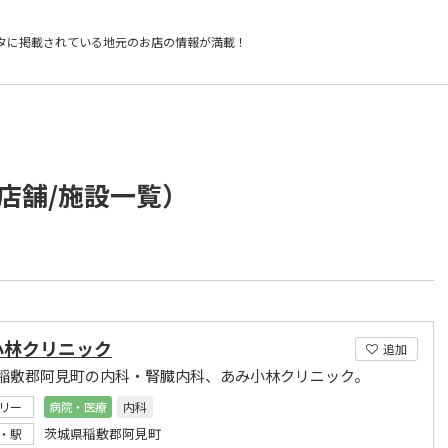
タに掲載されている
地元のお店の情報が満載！
店舗/施設一覧）
小林クリニック
追加
稲敷郡阿見町の内科・腎臓内科、あみ小林クリニック。
リー
病院・医療
内科
茨城県稲敷郡阿見町
・駅