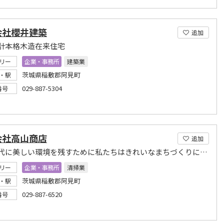
会社櫻井建築
追加
計本格木造在来住宅
リー
企業・事務所
建築業
茨城県稲敷郡阿見町
・駅
029-887-5304
番号
会社高山商店
追加
次の世代に美しい環境を残すために私たちはきれいなまちづくりに貢献します。
リー
企業・事務所
清掃業
茨城県稲敷郡阿見町
・駅
029-887-6520
番号