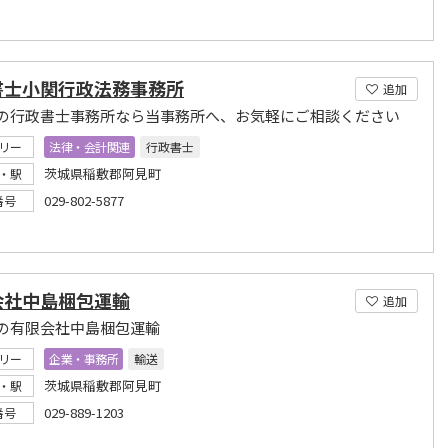
書士小関行政法務事務所
追加
の行政書士事務所なら当事務所へ、お気軽にご相談ください
リー
法律・会計関連
行政書士
茨城県稲敷郡阿見町
・駅
029-802-5877
番号
会社中島梱包運輸
追加
の有限会社中島梱包運輸
リー
企業・事務所
輸送
茨城県稲敷郡阿見町
・駅
029-889-1203
番号