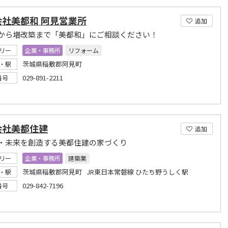
会社美都和 阿見営業所
追加
から増改築まで「美都和」にご相談ください！
リー
企業・事務所
リフォーム
茨城県稲敷郡阿見町
・駅
029-891-2211
番号
会社美都住建
追加
・未来を創造する美都住建の家づくり
リー
企業・事務所
建築業
茨城県稲敷郡阿見町 JR東日本常磐線 ひたち野うしく駅
・駅
029-842-7196
番号