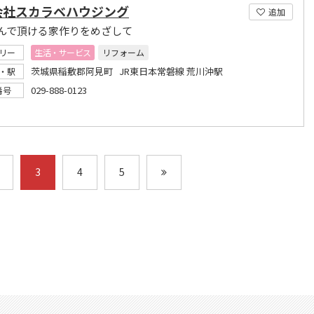
会社スカラベハウジング
追加
んで頂ける家作りをめざして
リー
生活・サービス
リフォーム
茨城県稲敷郡阿見町 JR東日本常磐線 荒川沖駅
・駅
029-888-0123
番号
3
4
5