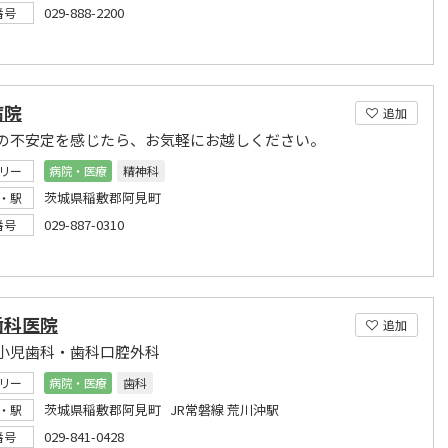
029-888-2200
番号
病院
追加
の不安定を感じたら、お気軽にお越しください。
リー
病院・医療
精神科
茨城県稲敷郡阿見町
・駅
029-887-0310
番号
歯科医院
追加
小児歯科・歯科口腔外科
リー
病院・医療
歯科
茨城県稲敷郡阿見町 JR常磐線 荒川沖駅
・駅
029-841-0428
番号