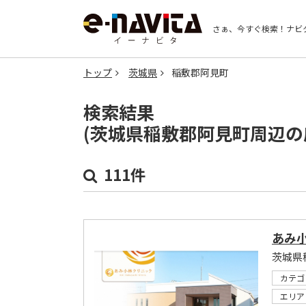
さぁ、今すぐ検索！
ナビ
トップ
茨城県
稲敷郡阿見町
検索結果
(茨城県稲敷郡阿見町周辺の
111件
あみ
茨城県
カテゴ
エリア