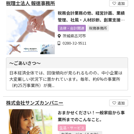
税理士法人 報徳事務所
追加
税務会計業務の他、経営計画、業績
管理、社風・人材診断、創業支援、
経営革新支援など
法律・会計関連
税務事務所
茨城県古河市
0280-32-9511
～ごあいさつ～
日本経済全体では、回復傾向が見られるものの、中小企業は
大変厳しい状況下に置かれています。毎年、約6%の事業所
（約25万事業所）が廃...
株式会社サンズカンパニー
追加
おまかせください！一般家庭から事
業所までのこんなこと。
生活・サービス