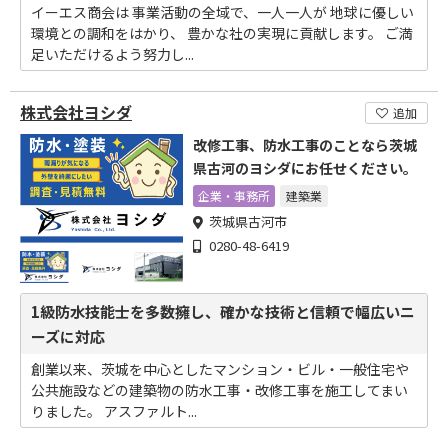
イーエス商会は 事業活動の全域で、一人一人が 地球に優しい
環境との調和をはかり、 豊かな社の実現に貢献します。 ご満
足いただけるよう努力し...
株式会社ヨシダ
追加
改修工事、防水工事のことなら茨城
県古河のヨシダにお任せください。
企業・事務所
建築業
茨城県古河市
0280-48-6419
1級防水技能士を多数擁し、確かな技術と信頼で幅広いニ
ーズに対応
創業以来、茨城を中心としたマンション・ビル・一般住宅や
公共施設などの建築物の防水工事・改修工事を施工してまい
りました。 アスファルト...