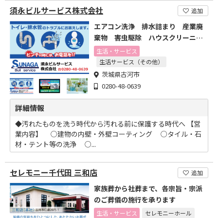
須永ビルサービス株式会社
追加
エアコン洗浄 排水詰まり 産業廃
棄物 害虫駆除 ハウスクリーニン
グ
生活・サービス
生活サービス（その他）
茨城県古河市
0280-48-0639
詳細情報
◆汚れたものを洗う時代から汚れる前に保護する時代へ 【営
業内容】 ○建物の内壁・外壁コーティング ○タイル・石
材・テント等の洗浄 ○...
セレモニー千代田 三和店
追加
家族葬から社葬まで、各宗旨・宗派
のご葬儀の施行を承ります
生活・サービス
セレモニーホール