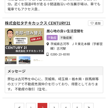
分。近くを国道4号が走る十間道路沿いの当展示場は、車でも
電車でもアクセス良...
株式会社タチキカックス CENTURY21
追加
居心地の良い生活空間を
不動産
不動産業
茨城県古河市 ＪＲ東北本線（宇都宮
線）古河駅
0280-23-6590
メッセージ
弊社は古河市を中心に、茨城県、埼玉県・栃木県・群馬県等
のエリアで不動産売買仲介を行っており、得意としておりま
す。 不動産の取引（住宅...
1
2
3
4
5