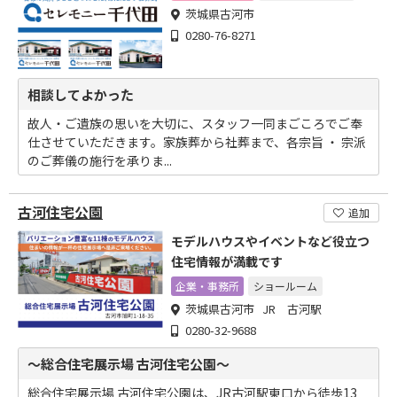
茨城県古河市
0280-76-8271
相談してよかった
故人・ご遺族の思いを大切に、スタッフ一同まごころでご奉
仕させていただきます。家族葬から社葬まで、各宗旨 ・ 宗派
のご葬儀の施行を承りま...
古河住宅公園
追加
モデルハウスやイベントなど役立つ
住宅情報が満載です
企業・事務所
ショールーム
茨城県古河市 JR 古河駅
0280-32-9688
～総合住宅展示場 古河住宅公園～
総合住宅展示場 古河住宅公園は、JR古河駅東口から徒歩13