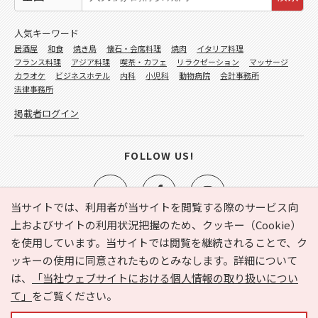
人気キーワード
居酒屋
和食
焼き鳥
懐石・会席料理
焼肉
イタリア料理
フランス料理
アジア料理
喫茶・カフェ
リラクゼーション
マッサージ
カラオケ
ビジネスホテル
内科
小児科
動物病院
会計事務所
法律事務所
掲載者ログイン
FOLLOW US!
当サイトでは、利用者が当サイトを閲覧する際のサービス向
上およびサイトの利用状況把握のため、クッキー（Cookie）
を使用しています。当サイトでは閲覧を継続されることで、ク
e-NAVITA（イーナビタ）とは？
お気に入り
ヘルプ
ッキーの使用に同意されたものとみなします。詳細について
利用規約
個人情報の取り扱いについて
運営会社
は、
「当社ウェブサイトにおける個人情報の取り扱いについ
サイトマップ
広告掲載に関するお問い合わせ
て」
をご覧ください。
サイトの内容に関するお問い合わせ