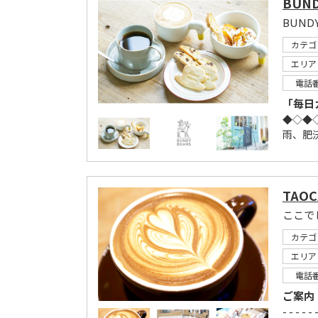
BUND
カテゴ
エリア
電話
「毎日
◆◇◆
雨、肥
TAOC
ここで
カテゴ
エリア
電話
ご案内
- - - - -