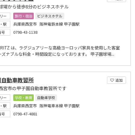
球場から徒歩8分のビジネスホテル
リー
旅行・宿泊
ビジネスホテル
兵庫県西宮市 阪神電鉄本線 甲子園駅
・駅
0798-43-1138
番号
L RITZ は、ラグジュアリーな高級ヨーロッパ家具を使用した客室
ーズナブルな料金・時間設定になっております。 甲子園球場...
園自動車教習所
追加
西宮市の甲子園自動車教習所です
リー
学校・教育
自動車学校
兵庫県西宮市 阪神電車本線 甲子園駅
・駅
0798-47-4881
番号