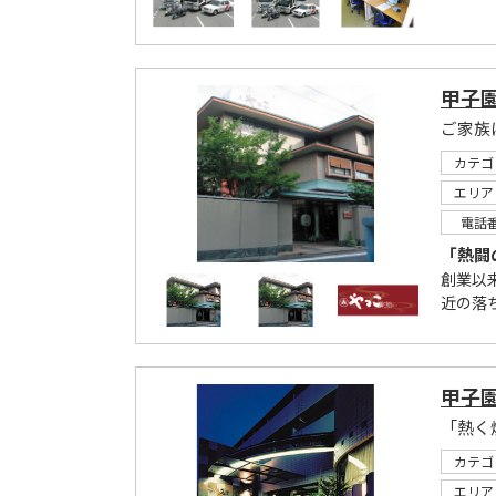
甲子
カテゴ
エリア
電話
「熱闘
創業以
近の落
甲子
カテゴ
エリア