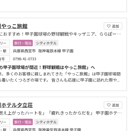
園やっこ旅館
追加
ご家族におすすめ！甲子園球場の野球観戦やキッザニア、ららぽーとを楽しむ拠点にぴったりです！
リー
旅行・宿泊
シティホテル
兵庫県西宮市 阪神電鉄本線 甲子園
・駅
0798-41-0733
番号
の甲子園球場が間近！野球観戦はやっこ旅館」へ
来、多くのお客様に親しまれてきた「やっこ旅館」は甲子園球場間
ち着いたくつろぎの場です。 皆さんも応援に甲子園に訪れた際や...
園ホテル夕立荘
追加
「熱く燃え上がったハートを」「疲れきったからだを」 甲子園ホテル夕立荘がいやします。
リー
旅行・宿泊
シティホテル
兵庫県西宮市 阪神電気鉄道本線 甲子園
・駅