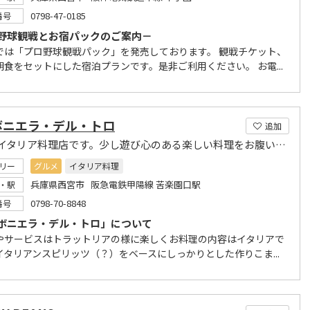
0798-47-0185
番号
野球観戦とお宿パックのご案内－
では「プロ野球観戦パック」を発売しております。 観戦チケット、
朝食をセットにした宿泊プランです。是非ご利用ください。 お電...
ボニエラ・デル・トロ
追加
トロはイタリア料理店です。少し遊び心のある楽しい料理をお腹いっぱい召し上がって下さい
リー
グルメ
イタリア料理
兵庫県西宮市 阪急電鉄甲陽線 苦楽園口駅
・駅
0798-70-8848
番号
ボニエラ・デル・トロ」について
やサービスはトラットリアの様に楽しくお料理の内容はイタリアで
イタリアンスピリッツ（？）をベースにしっかりとした作りこま...