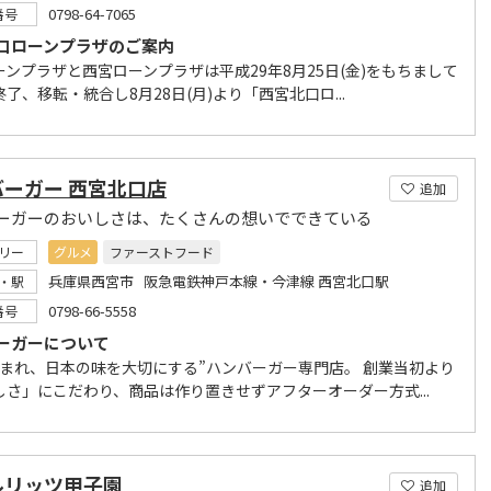
0798-64-7065
番号
口ローンプラザのご案内
ーンプラザと西宮ローンプラザは平成29年8月25日(金)をもちまして
了、移転・統合し8月28日(月)より「西宮北口ロ...
バーガー 西宮北口店
追加
ーガーのおいしさは、たくさんの想いでできている
リー
グルメ
ファーストフード
兵庫県西宮市 阪急電鉄神戸本線・今津線 西宮北口駅
・駅
0798-66-5558
番号
ーガーについて
生まれ、日本の味を大切にする”ハンバーガー専門店。 創業当初より
しさ」にこだわり、商品は作り置きせずアフターオーダー方式...
ルリッツ甲子園
追加