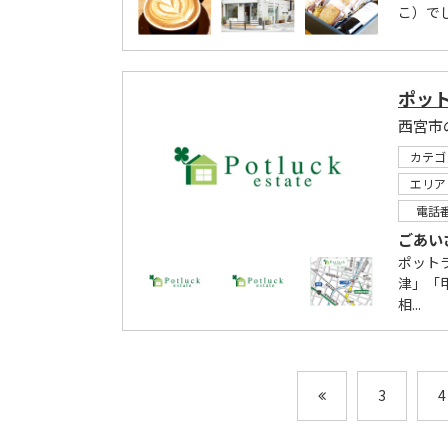
こ）でし
ポッ
カテゴ
エリア
電話
ごあい
ポット
津」「
相...
3
4