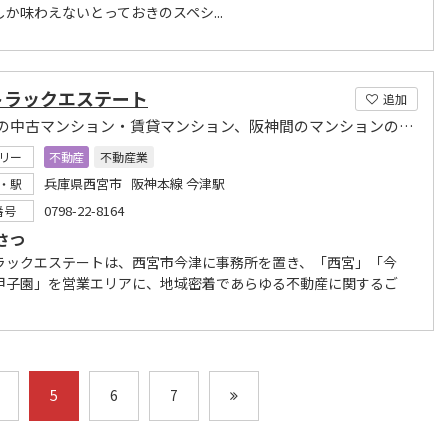
か味わえないとっておきのスペシ...
トラックエステート
追加
西宮市の中古マンション・賃貸マンション、阪神間のマンションのことなら
リー
不動産
不動産業
兵庫県西宮市 阪神本線 今津駅
・駅
0798-22-8164
番号
さつ
ラックエステートは、西宮市今津に事務所を置き、「西宮」「今
甲子園」を営業エリアに、地域密着であらゆる不動産に関するご
5
6
7