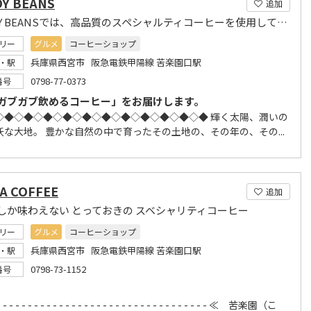
Y BEANS
追加
BUNDY BEANSでは、高品質のスペシャルティコーヒーを使用しています。
リー
グルメ
コーヒーショップ
兵庫県西宮市 阪急電鉄甲陽線 苦楽園口駅
・駅
0798-77-0373
番号
ガブガブ飲めるコーヒー」をお届けします。
◇◆◇◆◇◆◇◆◇◆◇◆◇◆◇◆◇◆◇◆◇◆ 輝く太陽、潤いの
沃な大地。 豊かな自然の中で育ったその土地の、その年の、その...
A COFFEE
追加
しか味わえない とっておきの スベシャリティコーヒー
リー
グルメ
コーヒーショップ
兵庫県西宮市 阪急電鉄甲陽線 苦楽園口駅
・駅
0798-73-1152
番号
 - - - - - - - - - - - - - - - - - - - - - - - - - - - - - - - - - - ≪ 苦楽園（こ