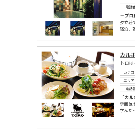
電話
－プロ
夕立荘
宿泊、
カル
カテゴ
エリア
電話
「カル
雰囲気
学んだ