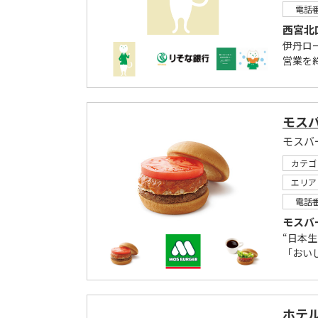
電話
西宮北
伊丹ロ
営業を終
モス
モスバ
カテゴ
エリア
電話
モスバ
“日本
「おい
ホテ