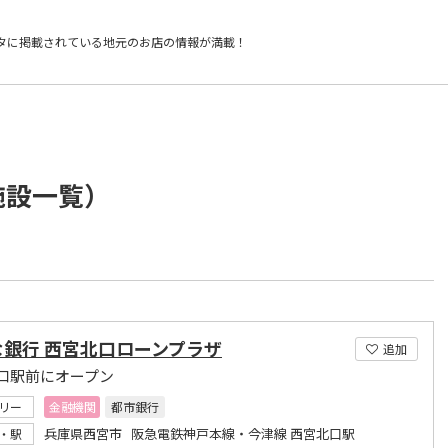
タに掲載されている
地元のお店の情報が満載！
施設一覧）
な銀行 西宮北口ローンプラザ
追加
口駅前にオープン
リー
金融機関
都市銀行
兵庫県西宮市 阪急電鉄神戸本線・今津線 西宮北口駅
・駅