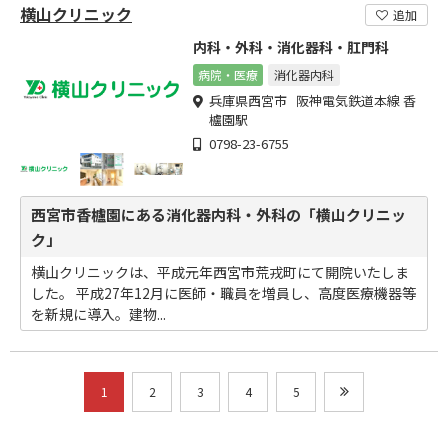
横山クリニック
追加
内科・外科・消化器科・肛門科
病院・医療
消化器内科
兵庫県西宮市 阪神電気鉄道本線 香
櫨園駅
0798-23-6755
西宮市香櫨園にある消化器内科・外科の「横山クリニッ
ク」
横山クリニックは、平成元年西宮市荒戎町にて開院いたしま
した。 平成27年12月に医師・職員を増員し、高度医療機器等
を新規に導入。建物...
1
2
3
4
5