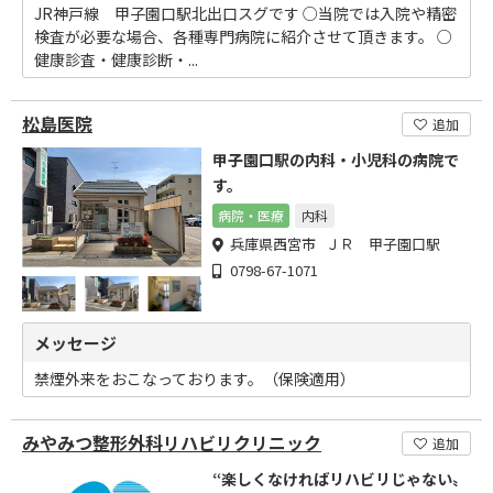
JR神戸線 甲子園口駅北出口スグです ○当院では入院や精密
検査が必要な場合、各種専門病院に紹介させて頂きます。 ○
健康診査・健康診断・...
松島医院
追加
甲子園口駅の内科・小児科の病院で
す。
病院・医療
内科
兵庫県西宮市 ＪＲ 甲子園口駅
0798-67-1071
メッセージ
禁煙外来をおこなっております。（保険適用）
みやみつ整形外科リハビリクリニック
追加
“楽しくなければリハビリじゃない〟