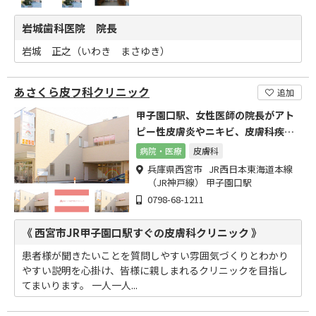
岩城歯科医院 院長
岩城 正之（いわき まさゆき）
あさくら皮フ科クリニック
追加
甲子園口駅、女性医師の院長がアト
ピー性皮膚炎やニキビ、皮膚科疾患
全般を丁寧に診察いたします!
病院・医療
皮膚科
兵庫県西宮市 JR西日本東海道本線
（JR神戸線） 甲子園口駅
0798-68-1211
《 西宮市JR甲子園口駅すぐの皮膚科クリニック 》
患者様が聞きたいことを質問しやすい雰囲気づくりとわかり
やすい説明を心掛け、皆様に親しまれるクリニックを目指し
てまいります。 一人一人...