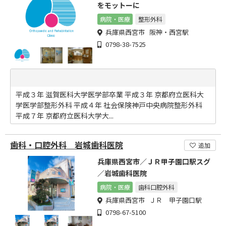
をモットーに
病院・医療
整形外科
兵庫県西宮市 阪神・西宮駅
0798-38-7525
平成３年 滋賀医科大学医学部卒業 平成３年 京都府立医科大
学医学部整形外科 平成４年 社会保険神戸中央病院整形外科
平成７年 京都府立医科大学大...
歯科・口腔外科 岩城歯科医院
追加
兵庫県西宮市／ＪＲ甲子園口駅スグ
／岩城歯科医院
病院・医療
歯科口腔外科
兵庫県西宮市 ＪＲ 甲子園口駅
0798-67-5100