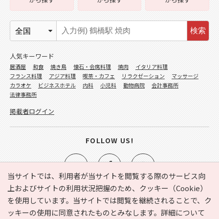
検索
人気キーワード
居酒屋
和食
焼き鳥
懐石・会席料理
焼肉
イタリア料理
フランス料理
アジア料理
喫茶・カフェ
リラクゼーション
マッサージ
カラオケ
ビジネスホテル
内科
小児科
動物病院
会計事務所
法律事務所
掲載者ログイン
FOLLOW US!
当サイトでは、利用者が当サイトを閲覧する際のサービス向
上およびサイトの利用状況把握のため、クッキー（Cookie）
を使用しています。当サイトでは閲覧を継続されることで、ク
e-NAVITA（イーナビタ）とは？
お気に入り
ヘルプ
ッキーの使用に同意されたものとみなします。詳細について
利用規約
個人情報の取り扱いについて
運営会社