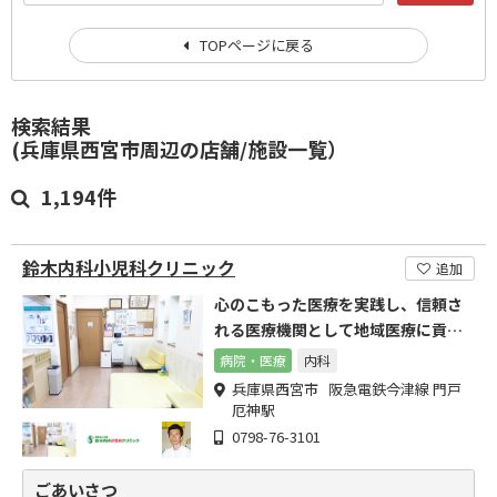
TOPページに戻る
検索結果
(兵庫県西宮市周辺の店舗/施設一覧）
1,194件
鈴木内科小児科クリニック
追加
心のこもった医療を実践し、信頼さ
れる医療機関として地域医療に貢献
することを目指しています。
病院・医療
内科
兵庫県西宮市 阪急電鉄今津線 門戸
厄神駅
0798-76-3101
ごあいさつ