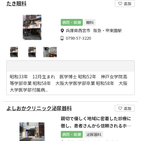
たき眼科
追加
病院・医療
眼科
兵庫県西宮市 阪急・甲東園駅
0798-57-3220
昭和33年 12月生まれ 医学博士 昭和52年 神戸女学院高
等学部卒業 昭和58年 大阪大学医学部卒業 昭和58年 大阪
大学医学部付属病...
よしおかクリニック泌尿器科
追加
親切で優しく地域に密着した診療に
徹し、患者さんから信頼されるホー
ムドクターを実現します
病院・医療
泌尿器科