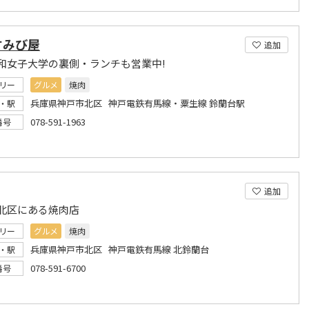
すみび屋
追加
和女子大学の裏側・ランチも営業中!
リー
グルメ
焼肉
兵庫県神戸市北区 神戸電鉄有馬線・粟生線 鈴蘭台駅
・駅
078-591-1963
番号
追加
北区にある焼肉店
リー
グルメ
焼肉
兵庫県神戸市北区 神戸電鉄有馬線 北鈴蘭台
・駅
078-591-6700
番号