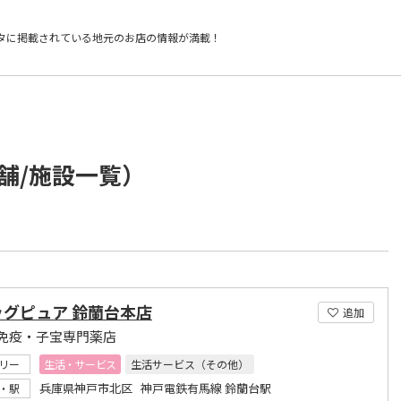
タに掲載されている
地元のお店の情報が満載！
舗/施設一覧）
ッグピュア 鈴蘭台本店
追加
免疫・子宝専門薬店
リー
生活・サービス
生活サービス（その他）
兵庫県神戸市北区 神戸電鉄有馬線 鈴蘭台駅
・駅