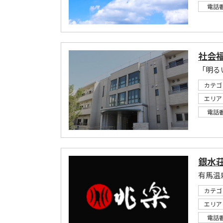
電話
社会福
「明る
カテゴ
エリア
電話
銀水荘
有馬温
カテゴ
エリア
電話