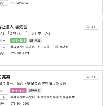
0120-093-849
番号
祉法人 陽気会
追加
い」「きれい」「アットホーム」
リー
介護・福祉
福祉施設
兵庫県神戸市北区 神戸電鉄三田線 岡場駅
・駅
078-981-7271
番号
 兆楽
追加
泉で唯一、金泉・銀泉の両方を愉しめる宿
リー
旅行・宿泊
観光旅館
兵庫県神戸市北区 神戸電鉄有馬線 有馬温泉駅
・駅
078-904-0666
番号