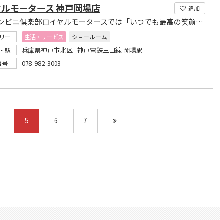
ヤルモータース 神戸岡場店
追加
カーコンビニ倶楽部ロイヤルモータースでは「いつでも最高の笑顔でお客様をお出迎え」
リー
生活・サービス
ショールーム
兵庫県神戸市北区 神戸電鉄三田線 岡場駅
・駅
078-982-3003
番号
5
6
7