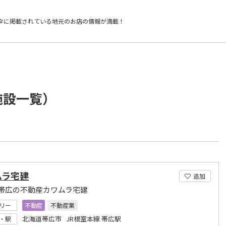
タに掲載されている
地元のお店の情報が満載！
施設一覧）
ムラ宅建
追加
帯広の不動産カワムラ宅建
リー
不動産
不動産業
北海道帯広市 JR根室本線 帯広駅
・駅