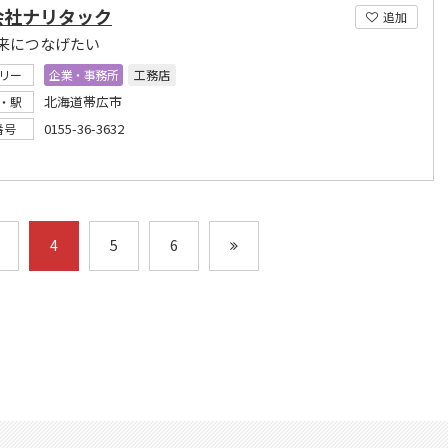
会社ナリタック
追加
来につなげたい
リー
企業・事務所
工務店
北海道帯広市
・駅
0155-36-3632
番号
4
5
6