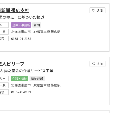
新聞 帯広支社
追加
道の視点」に基づいた報道
リー
企業・事務所
新聞
北海道帯広市 JR根室本線 帯広駅
・駅
0155-24-2153
番号
法人ビリーブ
追加
法人 尚之基金の介護サービス事業
リー
介護・福祉
福祉施設
北海道帯広市 JR根室本線 帯広駅
・駅
0155-41-0121
番号