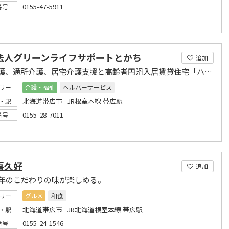
0155-47-5911
番号
O法人グリーンライフサポートとかち
追加
訪問介護、通所介護、居宅介護支援と高齢者円滑入居賃貸住宅「ハイムあかり」のあかりグループ
リー
介護・福祉
ヘルパーサービス
北海道帯広市 JR根室本線 帯広駅
・駅
0155-28-7011
番号
喜久好
追加
8年のこだわりの味が楽しめる。
リー
グルメ
和食
北海道帯広市 JR北海道根室本線 帯広駅
・駅
0155-24-1546
番号