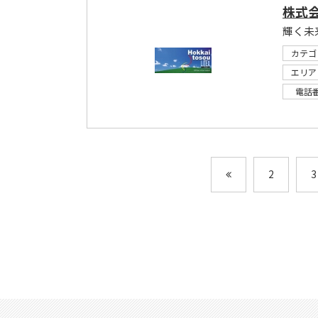
株式
輝く未
カテゴ
エリア
電話
2
3