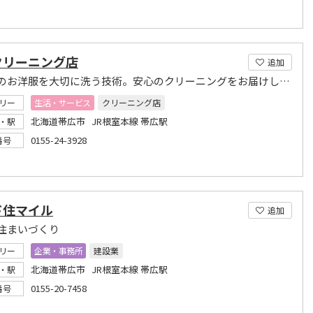
クリーニング店
追加
お客様のお洋服を大切に洗う技術。安心のクリーニングをお届けします。
リー
生活・サービス
クリーニング店
北海道帯広市 JR根室本線 帯広駅
・駅
0155-24-3928
番号
ド住マイル
追加
住まいづくり
リー
企業・事務所
建設業
北海道帯広市 JR根室本線 帯広駅
・駅
0155-20-7458
番号