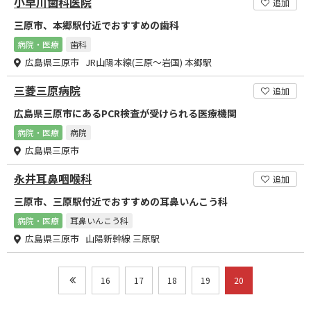
小早川歯科医院
追加
三原市、本郷駅付近でおすすめの歯科
病院・医療
歯科
広島県三原市 JR山陽本線(三原～岩国) 本郷駅
三菱三原病院
追加
広島県三原市にあるPCR検査が受けられる医療機関
病院・医療
病院
広島県三原市
永井耳鼻咽喉科
追加
三原市、三原駅付近でおすすめの耳鼻いんこう科
病院・医療
耳鼻いんこう科
広島県三原市 山陽新幹線 三原駅
16
17
18
19
20