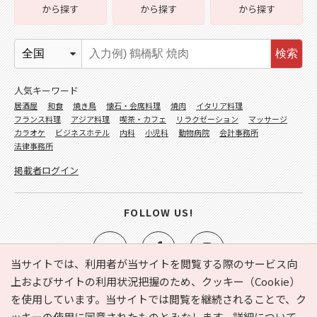
から探す
から探す
から探す
検索
人気キーワード
居酒屋
和食
焼き鳥
懐石・会席料理
焼肉
イタリア料理
フランス料理
アジア料理
喫茶・カフェ
リラクゼーション
マッサージ
カラオケ
ビジネスホテル
内科
小児科
動物病院
会計事務所
法律事務所
掲載者ログイン
FOLLOW US!
当サイトでは、利用者が当サイトを閲覧する際のサービス向
上およびサイトの利用状況把握のため、クッキー（Cookie）
を使用しています。当サイトでは閲覧を継続されることで、ク
e-NAVITA（イーナビタ）とは？
お気に入り
ヘルプ
ッキーの使用に同意されたものとみなします。詳細について