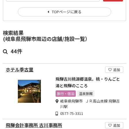
TOPページに戻る
検索結果
(岐阜県飛騨市周辺の店舗/施設一覧）
44件
ホテル季古里
追加
飛騨古川桃源郷温泉。桃・りんごと
湯と飛騨のこころ
旅行・宿泊
温泉旅館
岐阜県飛騨市 ＪＲ高山本線 飛騨古
川駅
0577-75-3311
飛騨会計事務所 古川事務所
追加