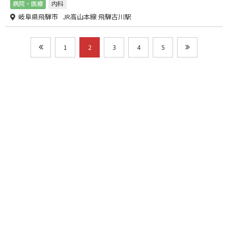
病院・医療
内科
岐阜県飛騨市 JR高山本線 飛騨古川駅
1
2
3
4
5