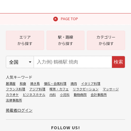
PAGE TOP
エリア
駅・路線
カテゴリー
から探す
から探す
から探す
検索
人気キーワード
居酒屋
和食
焼き鳥
懐石・会席料理
焼肉
イタリア料理
フランス料理
アジア料理
喫茶・カフェ
リラクゼーション
マッサージ
カラオケ
ビジネスホテル
内科
小児科
動物病院
会計事務所
法律事務所
掲載者ログイン
FOLLOW US!