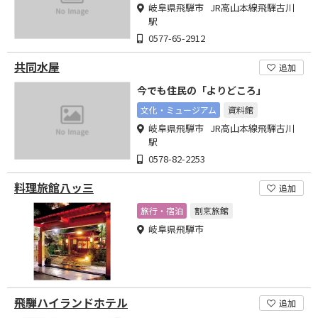
岐阜県飛騨市 JR高山本線飛騨古川
駅
0577-65-2912
共同水屋
追加
今でも住民の「よりどころ」
文化・ミュージアム
資料館
岐阜県飛騨市 JR高山本線飛騨古川
駅
0578-82-2253
料理旅館八ッ三
追加
旅行・宿泊
割烹旅館
岐阜県飛騨市
飛騨ハイランドホテル
追加