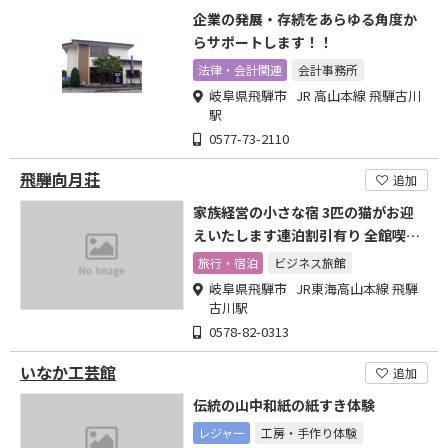
企業の発展・存続をあらゆる角度か
らサポートします！！
法律・会計関連
会計事務所
岐阜県飛騨市 JR 高山本線 飛騨古川
駅
0577-73-2110
飛騨向月荘
追加
家族経営の小さな宿 3匹の猫がお迎
えいたします連泊割引有り 全館喫煙
可
旅行・宿泊
ビジネス旅館
岐阜県飛騨市 JR東海高山本線 飛騨
古川駅
0578-82-0313
いなか工芸館
追加
伝統の山中和紙の紙すき体験
レジャー
工房・手作り体験