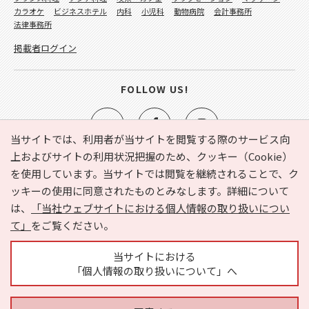
カラオケ
ビジネスホテル
内科
小児科
動物病院
会計事務所
法律事務所
掲載者ログイン
FOLLOW US!
当サイトでは、利用者が当サイトを閲覧する際のサービス向
上およびサイトの利用状況把握のため、クッキー（Cookie）
を使用しています。当サイトでは閲覧を継続されることで、ク
e-NAVITA（イーナビタ）とは？
お気に入り
ヘルプ
ッキーの使用に同意されたものとみなします。詳細について
利用規約
個人情報の取り扱いについて
運営会社
は、
「当社ウェブサイトにおける個人情報の取り扱いについ
サイトマップ
広告掲載に関するお問い合わせ
て」
をご覧ください。
サイトの内容に関するお問い合わせ
当サイトにおける
「個人情報の取り扱いについて」へ