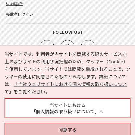
法律事務所
掲載者ログイン
FOLLOW US!
当サイトでは、利用者が当サイトを閲覧する際のサービス向
上およびサイトの利用状況把握のため、クッキー（Cookie）
を使用しています。当サイトでは閲覧を継続されることで、ク
e-NAVITA（イーナビタ）とは？
お気に入り
ヘルプ
ッキーの使用に同意されたものとみなします。詳細について
利用規約
個人情報の取り扱いについて
運営会社
は、
「当社ウェブサイトにおける個人情報の取り扱いについ
サイトマップ
広告掲載に関するお問い合わせ
て」
をご覧ください。
サイトの内容に関するお問い合わせ
当サイトにおける
「個人情報の取り扱いについて」へ
同意する