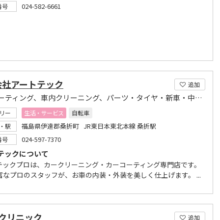
024-582-6661
番号
会社アートテック
追加
カーコーティング、車内クリーニング、パーツ・タイヤ・新車・中古車販売
リー
生活・サービス
自転車
福島県伊達郡桑折町 JR東日本東北本線 桑折駅
・駅
024-597-7370
番号
テックについて
テックプロは、カークリーニング・カーコーティング専門店です。
富なプロのスタッフが、お車の内装・外装を美しく仕上げます。 ...
クリニック
追加