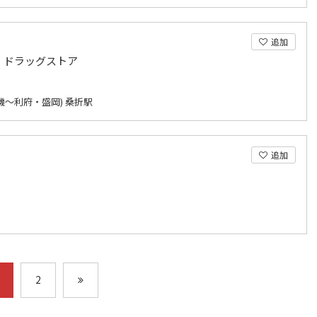
追加
・ドラッグストア
磯～利府・盛岡) 桑折駅
追加
2