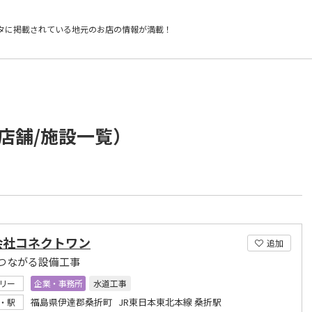
タに掲載されている
地元のお店の情報が満載！
店舗/施設一覧）
会社コネクトワン
追加
つながる設備工事
リー
企業・事務所
水道工事
福島県伊達郡桑折町 JR東日本東北本線 桑折駅
・駅