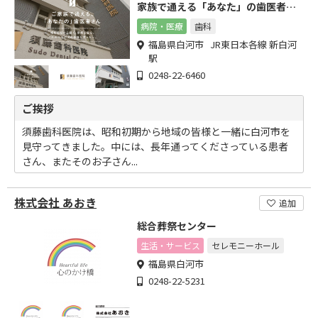
家族で通える「あなた」の歯医者さ
ん
病院・医療
歯科
福島県白河市 JR東日本各線 新白河
駅
0248-22-6460
ご挨拶
須藤歯科医院は、昭和初期から地域の皆様と一緒に白河市を
見守ってきました。中には、長年通ってくださっている患者
さん、またそのお子さん...
株式会社 あおき
追加
総合葬祭センター
生活・サービス
セレモニーホール
福島県白河市
0248-22-5231