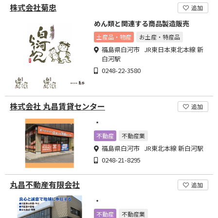
株式会社菊忠
追加
めん類と関連する商品製造販売
土産品・物産
お土産・特産品
福島県白河市 JR東日本東北本線 新
白河駅
0248-22-3580
株式会社 丸昌賃貸センター
追加
・
不動産
不動産業
福島県白河市 JR東北本線 新白河駅
0248-21-8295
丸昌不動産有限会社
追加
・
不動産
不動産業