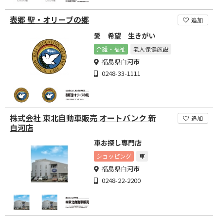
表郷 聖・オリーブの郷
追加
愛 希望 生きがい
介護・福祉
老人保健施設
福島県白河市
0248-33-1111
株式会社 東北自動車販売 オートバンク 新
追加
白河店
車お探し専門店
ショッピング
車
福島県白河市
0248-22-2200