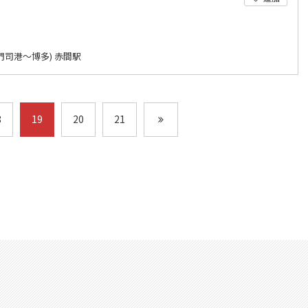
門司港～博多) 赤間駅
8
19
20
21