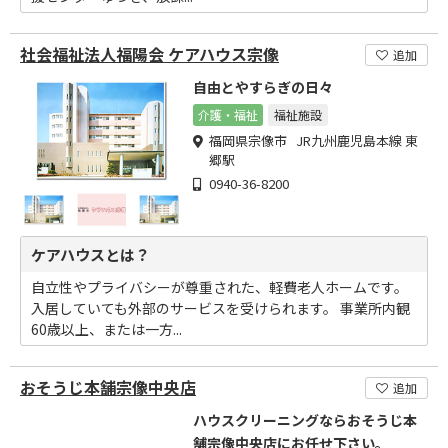
社会福祉法人福陽会 ケアハウス宗像
追加
自由とやすらぎの日々
介護・福祉
福祉施設
福岡県宗像市 JR九州鹿児島本線 東
郷駅
0940-36-8200
ケアハウスとは？
自立性やプライバシーが尊重された、軽費老人ホームです。
入居していても外部のサービスを受けられます。 事業所内観
60歳以上、または一方...
おそうじ本舗宗像中央店
追加
ハウスクリーニングならおそうじ本
舗宗像中央店にお任せ下さい。