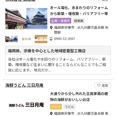
オール電化、水まわりのリフォーム
から新築・増改築・バリアフリー等
企業・事務所
建築業
福岡県宗像市 JR九州鹿児島本線 赤
間駅
0940-32-2567
福岡県、宗像を中心とした地域密着型工務店
当社はオール電化や水回りのリフォーム、バリアフリー、新
築、増改築など住まいに関することならどんなことでもご相
談に応じます。 地元だか...
海鮮うどん 三日月庵
追加
大通りから少し外れた古民家風の建
物の海鮮がおいしいお店
グルメ
うどん
福岡県宗像市 JR九州鹿児島本線 東