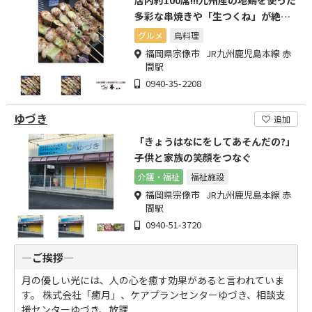
店内約100席!!!九州産の地鶏を使った
多彩な串焼きや「生つくね」が絶品
◎
グルメ
鳥料理
福岡県宗像市 JR九州鹿児島本線 赤
間駅
0940-35-2208
ゆづき
追加
「きょうはなにをしてあそんだの?」
子供と家族の笑顔をつなぐ
介護・福祉
福祉施設
福岡県宗像市 JR九州鹿児島本線 赤
間駅
0940-51-3720
―ご挨拶―
月の優しい光には、人の心を癒す効果があると言われていま
す。 株式会社「癒月」、ケアプランセンターゆづき、相談支
援センターゆづき、放課...