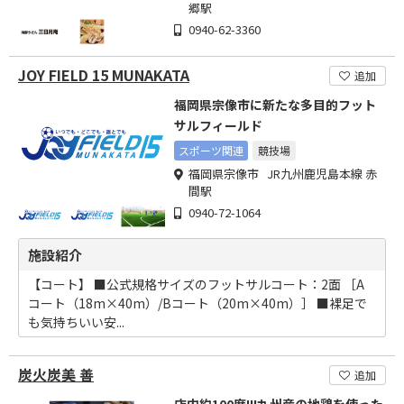
郷駅
0940-62-3360
JOY FIELD 15 MUNAKATA
追加
福岡県宗像市に新たな多目的フット
サルフィールド
スポーツ関連
競技場
福岡県宗像市 JR九州鹿児島本線 赤
間駅
0940-72-1064
施設紹介
【コート】 ■公式規格サイズのフットサルコート：2面 ［A
コート（18m×40m）/Bコート（20m×40m）］ ■裸足で
も気持ちいい安...
炭火炭美 善
追加