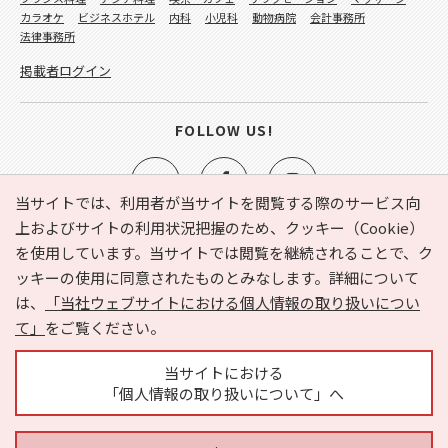
カラオケ
ビジネスホテル
内科
小児科
動物病院
会計事務所
法律事務所
掲載者ログイン
FOLLOW US!
当サイトでは、利用者が当サイトを閲覧する際のサービス向
上およびサイトの利用状況把握のため、クッキー（Cookie）
を使用しています。当サイトでは閲覧を継続されることで、ク
e-NAVITA（イーナビタ）とは？
お気に入り
ヘルプ
ッキーの使用に同意されたものとみなします。詳細について
利用規約
個人情報の取り扱いについて
運営会社
は、
「当社ウェブサイトにおける個人情報の取り扱いについ
サイトマップ
広告掲載に関するお問い合わせ
て」
をご覧ください。
サイトの内容に関するお問い合わせ
当サイトにおける
「個人情報の取り扱いについて」へ