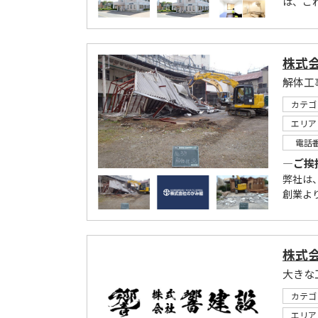
は、こ
株式
カテゴ
エリア
電話
―ご挨
弊社は
創業より
株式
大きな
カテゴ
エリア