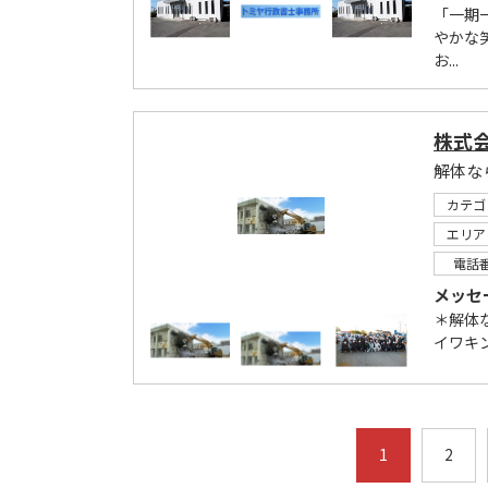
「一期
やかな
お...
株式
解体な
カテゴ
エリア
電話
メッセ
＊解体
イワキ
1
2