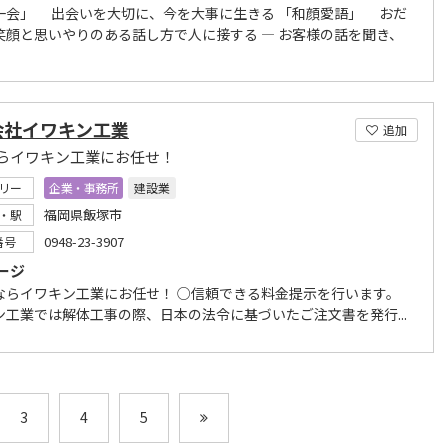
一会」 出会いを大切に、今を大事に生きる 「和顔愛語」 おだ
笑顔と思いやりのある話し方で人に接する ― お客様の話を聞き、
会社イワキン工業
追加
らイワキン工業にお任せ！
リー
企業・事務所
建設業
福岡県飯塚市
・駅
0948-23-3907
番号
ージ
ならイワキン工業にお任せ！ ○信頼できる料金提示を行います。
ン工業では解体工事の際、日本の法令に基づいたご注文書を発行...
3
4
5