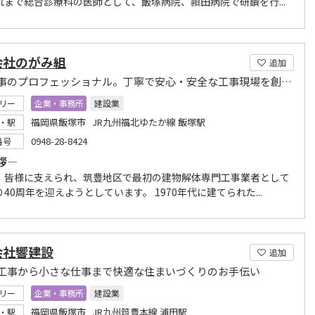
れまで総合診療科の医師として、飯塚病院、頴田病院で研鑽を行...
会社のがみ組
追加
解体工事のプロフェッショナル。丁寧で安心・安全な工事現場を創ります
リー
企業・事務所
建設業
福岡県飯塚市 JR九州福北ゆたか線 飯塚駅
・駅
0948-28-8424
番号
拶―
、皆様に支えられ、筑豊地区で最初の建物解体専門工事業者として
40周年を迎えようとしています。 1970年代に建てられた...
会社響建設
追加
工事から小さな仕事まで快適な住まいづくりのお手伝い
リー
企業・事務所
建設業
福岡県飯塚市 JR九州筑豊本線 浦田駅
・駅