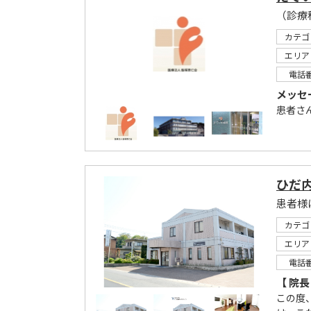
（診療
カテゴ
エリア
電話
メッセ
患者さ
ひだ
患者様に
カテゴ
エリア
電話
【 院長
この度