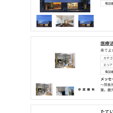
電話
医療
来てよ
カテゴ
エリア
電話
メッセ
～院長挨
業。鹿
たて