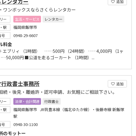
らレンタカー
追加
・ワンボックスならさくらレンタカー
リー
生活・サービス
レンタカー
福岡県飯塚市
・駅
0948-29-6607
番号
ル料金
 エブリィ （1時間） ……500円 （24時間） ……4,000円 （1ヶ
…50,000円 ■公道を走るゴーカート （1時間）...
ヤ行政書士事務所
追加
相続・後見・離婚許・認可申請、お気軽にご相談下さい。
リー
法律・会計関連
行政書士
福岡県飯塚市 JR筑豊本線（福北ゆたか線）・後藤寺線 新飯塚
・駅
駅
0948-30-1100
番号
所のモットー