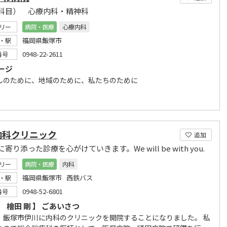
科目） 心療内科・精神科
リー
病院・医療
心療内科
福岡県飯塚市
・駅
0948-22-2611
番号
ージ
んのために、地域のために、私たちのために
内科クリニック
追加
寄り添った診療を心がけていきます。We will be with you.
リー
病院・医療
内科
福岡県飯塚市 西鉄バス
・駅
0948-52-6801
番号
 檜田 剛 】 ごあいさつ
、飯塚市伊川に内科のクリニックを開院することになりました。 私