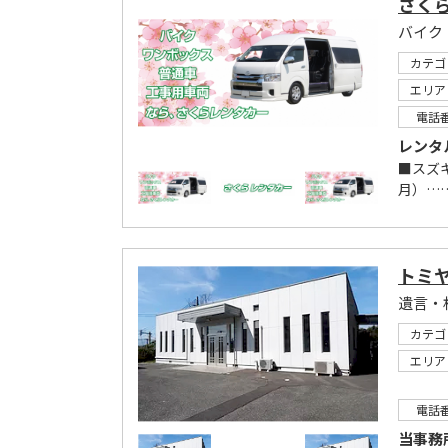
さく
バイク
カテゴ
エリア
電話
レンタ
■スズキ
月）……
トミ
遺言・
カテゴ
エリア
電話
当事務