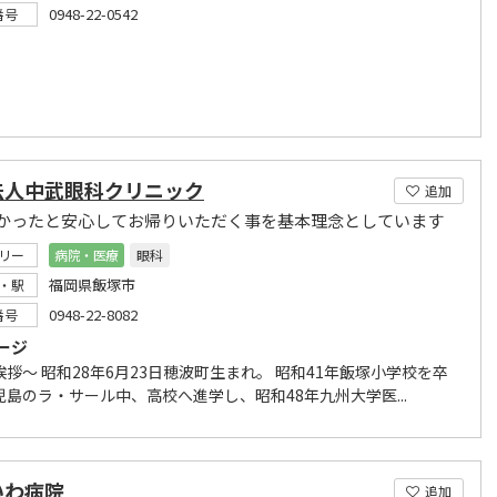
0948-22-0542
番号
法人中武眼科クリニック
追加
かったと安心してお帰りいただく事を基本理念としています
リー
病院・医療
眼科
福岡県飯塚市
・駅
0948-22-8082
番号
ージ
拶～ 昭和28年6月23日穂波町生まれ。 昭和41年飯塚小学校を卒
児島のラ・サール中、高校へ進学し、昭和48年九州大学医...
いわ病院
追加