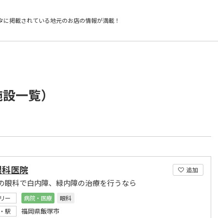
タに掲載されている
地元のお店の情報が満載！
施設一覧）
眼科医院
追加
の眼科で白内障、緑内障の治療を行うなら
リー
病院・医療
眼科
福岡県飯塚市
・駅