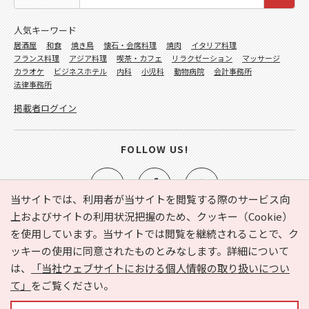
人気キーワード
居酒屋
和食
焼き鳥
懐石・会席料理
焼肉
イタリア料理
フランス料理
アジア料理
喫茶・カフェ
リラクゼーション
マッサージ
カラオケ
ビジネスホテル
内科
小児科
動物病院
会計事務所
法律事務所
掲載者ログイン
FOLLOW US!
当サイトでは、利用者が当サイトを閲覧する際のサービス向
上およびサイトの利用状況把握のため、クッキー（Cookie）
を使用しています。当サイトでは閲覧を継続されることで、ク
e-NAVITA（イーナビタ）とは？
お気に入り
ヘルプ
ッキーの使用に同意されたものとみなします。詳細について
利用規約
個人情報の取り扱いについて
運営会社
は、
「当社ウェブサイトにおける個人情報の取り扱いについ
サイトマップ
広告掲載に関するお問い合わせ
て」
をご覧ください。
サイトの内容に関するお問い合わせ