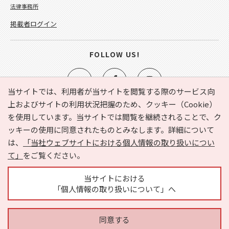
法律事務所
掲載者ログイン
FOLLOW US!
当サイトでは、利用者が当サイトを閲覧する際のサービス向
上およびサイトの利用状況把握のため、クッキー（Cookie）
を使用しています。当サイトでは閲覧を継続されることで、ク
e-NAVITA（イーナビタ）とは？
お気に入り
ヘルプ
ッキーの使用に同意されたものとみなします。詳細について
利用規約
個人情報の取り扱いについて
運営会社
は、
「当社ウェブサイトにおける個人情報の取り扱いについ
サイトマップ
広告掲載に関するお問い合わせ
て」
をご覧ください。
サイトの内容に関するお問い合わせ
当サイトにおける
「個人情報の取り扱いについて」へ
同意する