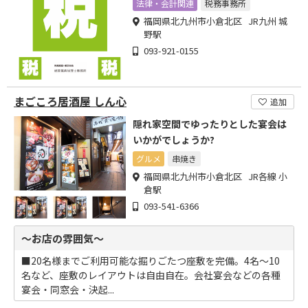
法律・会計関連
税務事務所
福岡県北九州市小倉北区 JR九州 城
野駅
093-921-0155
まごころ居酒屋 しん心
追加
隠れ家空間でゆったりとした宴会は
いかがでしょうか?
グルメ
串焼き
福岡県北九州市小倉北区 JR各線 小
倉駅
093-541-6366
～お店の雰囲気～
■20名様までご利用可能な掘りごたつ座敷を完備。4名～10
名など、座敷のレイアウトは自由自在。会社宴会などの各種
宴会・同窓会・決起...