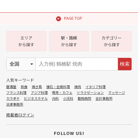
PAGE TOP
エリア
駅・路線
カテゴリー
から探す
から探す
から探す
検索
人気キーワード
居酒屋
和食
焼き鳥
懐石・会席料理
焼肉
イタリア料理
フランス料理
アジア料理
喫茶・カフェ
リラクゼーション
マッサージ
カラオケ
ビジネスホテル
内科
小児科
動物病院
会計事務所
法律事務所
掲載者ログイン
FOLLOW US!