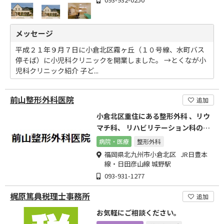
メッセージ
平成２１年９月７日に小倉北区霧ヶ丘（１０号線、水町バス
停そば）に小児科クリニックを開業しました。 →とくなが小
児科クリニック紹介 子ど...
前山整形外科医院
追加
小倉北区重住にある整形外科 、リウ
マチ科、 リハビリテーション科の病
院です
病院・医療
整形外科
福岡県北九州市小倉北区 JR日豊本
線・日田彦山線 城野駅
093-931-1277
梶原篤典税理士事務所
追加
お気軽にご相談ください。