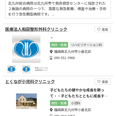
北九州総合病院は北九州市で救命救急センターに指定された
２施設の病院の一つで、 高度な救急医療、検査や治療・手術
を行う急性期型病院です。 ...
医療法人和田整形外科クリニック
追加
・
病院・医療
リハビリテーション科
福岡県北九州市小倉北区
093-551-3900
とくなが小児科クリニック
追加
子どもたちの健やかな成長を願っ
て・・子どもたちとともに成長する
小児科をめざします
病院・医療
小児科
福岡県北九州市小倉北区
093-932-0250