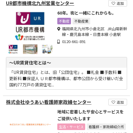
UR都市機構北九州営業センター
追加
60年。街と一緒にこれからも。
不動産
不動産業
福岡県北九州市小倉北区 JR山陽新幹
線・鹿児島本線・日豊本線 小倉駅
0120-661-891
～UR賃貸住宅とは～
「UR賃貸住宅」とは、旧「公団住宅」。 ■礼金 ■手数料 ■
更新料 ■保証人 ＵＲ都市機構は、都市公団から受け継いだ全
国約77万戸の賃貸住宅...
株式会社ゆうあい看護師家政婦センター
追加
地域に密着したサ安心とサービスを
ご提供いたします
生活・サービス
看護師・家政婦紹介所