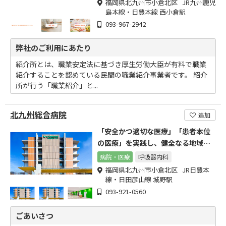
福岡県北九州市小倉北区 JR九州鹿児
島本線・日豊本線 西小倉駅
093-967-2942
弊社のご利用にあたり
紹介所とは、職業安定法に基づき厚生労働大臣が有料で職業
紹介することを認めている民間の職業紹介事業者です。 紹介
所が行う「職業紹介」と...
北九州総合病院
追加
「安全かつ適切な医療」「患者本位
の医療」を実践し、健全なる地域社
会の実現に貢献します。
病院・医療
呼吸器内科
福岡県北九州市小倉北区 JR日豊本
線・日田彦山線 城野駅
093-921-0560
ごあいさつ