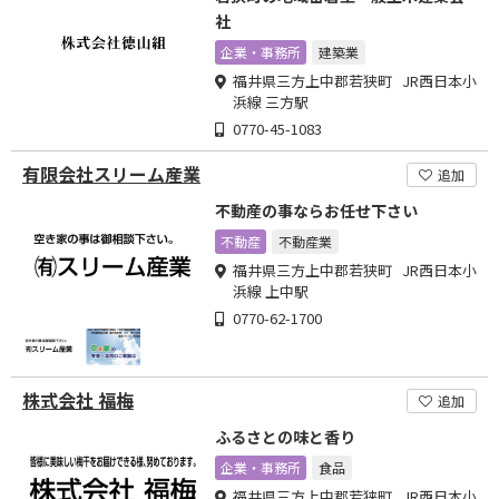
社
企業・事務所
建築業
福井県三方上中郡若狭町 JR西日本小
浜線 三方駅
0770-45-1083
有限会社スリーム産業
追加
不動産の事ならお任せ下さい
不動産
不動産業
福井県三方上中郡若狭町 JR西日本小
浜線 上中駅
0770-62-1700
株式会社 福梅
追加
ふるさとの味と香り
企業・事務所
食品
福井県三方上中郡若狭町 JR西日本小