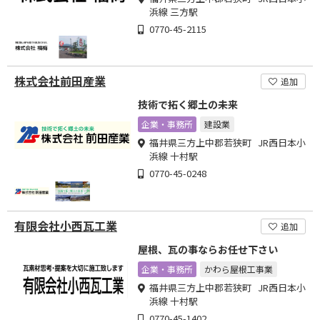
浜線 三方駅
0770-45-2115
株式会社前田産業
追加
技術で拓く郷土の未来
企業・事務所
建設業
福井県三方上中郡若狭町 JR西日本小
浜線 十村駅
0770-45-0248
有限会社小西瓦工業
追加
屋根、瓦の事ならお任せ下さい
企業・事務所
かわら屋根工事業
福井県三方上中郡若狭町 JR西日本小
浜線 十村駅
0770-45-1402