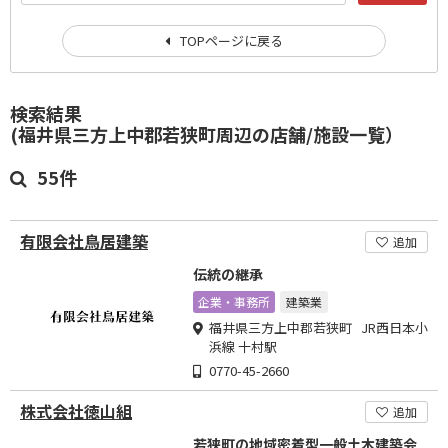
TOPページに戻る
検索結果
(福井県三方上中郡若狭町周辺の店舗/施設一覧）
55件
有限会社鳥居建築
追加
伝統の継承
企業・事務所
建築業
福井県三方上中郡若狭町 JR西日本小
浜線 十村駅
0770-45-2660
株式会社徳山組
追加
若狭町の地域密着型一般土木建築会