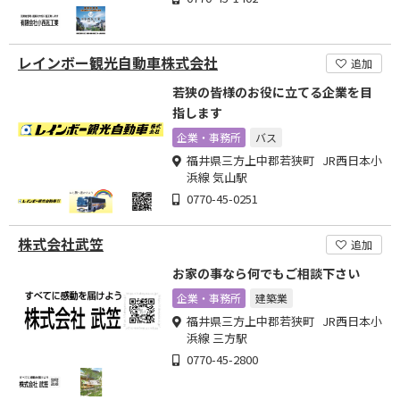
レインボー観光自動車株式会社
追加
若狭の皆様のお役に立てる企業を目
指します
企業・事務所
バス
福井県三方上中郡若狭町 JR西日本小
浜線 気山駅
0770-45-0251
株式会社武笠
追加
お家の事なら何でもご相談下さい
企業・事務所
建築業
福井県三方上中郡若狭町 JR西日本小
浜線 三方駅
0770-45-2800