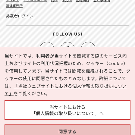
法律事務所
掲載者ログイン
FOLLOW US!
当サイトでは、利用者が当サイトを閲覧する際のサービス向
上およびサイトの利用状況把握のため、クッキー（Cookie）
を使用しています。当サイトでは閲覧を継続されることで、ク
e-NAVITA（イーナビタ）とは？
お気に入り
ヘルプ
ッキーの使用に同意されたものとみなします。詳細について
利用規約
個人情報の取り扱いについて
運営会社
は、
「当社ウェブサイトにおける個人情報の取り扱いについ
サイトマップ
広告掲載に関するお問い合わせ
て」
をご覧ください。
サイトの内容に関するお問い合わせ
当サイトにおける
「個人情報の取り扱いについて」へ
同意する