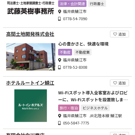
法律・会計関連
行政書士
福井県鯖江市
0778-54-7090
高間土地開発株式会社
追加
心の豊かさと、快適な環境
不動産
不動産業
福井県鯖江市
0778-52-8308
ホテルルートイン鯖江
追加
Wi-Fiスポット導入全客室およびロビ
ーに、Wi-Fiスポットを設置致しまし
た。
旅行・宿泊
ビジネスホテル
福井県鯖江市 JR北陸本線 鯖江駅
050-5847-7775