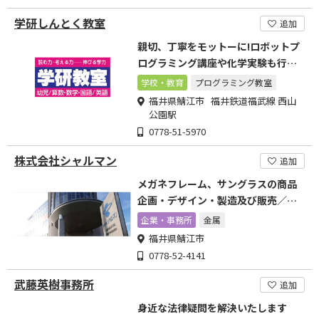
学研しんとく教室
追加
親切、丁寧をモットーに!ロボットプ
ログラミング講座や化学実験も行っ
ております!
学校・教育
プログラミング教室
福井県鯖江市 福井鉄道福武線 西山
公園駅
0778-51-5970
株式会社シャルマン
追加
メガネフレーム、サングラスの商品
企画・デザイン・製造及び販売／医
療器具の開発及び製造・販売
企業・事務所
金属
福井県鯖江市
0778-52-4141
武藤英樹事務所
追加
身近な法律疑問を解決いたします