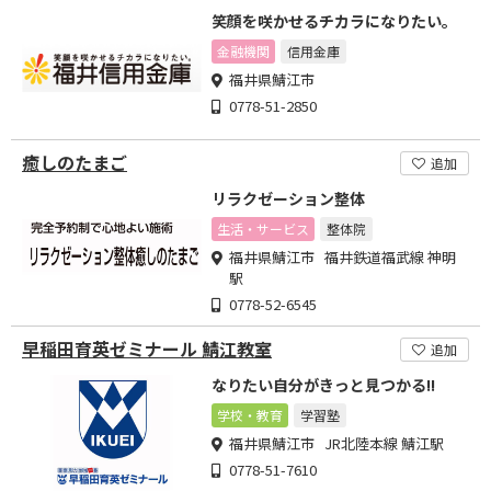
笑顔を咲かせるチカラになりたい。
金融機関
信用金庫
福井県鯖江市
0778-51-2850
癒しのたまご
追加
リラクゼーション整体
生活・サービス
整体院
福井県鯖江市 福井鉄道福武線 神明
駅
0778-52-6545
早稲田育英ゼミナール 鯖江教室
追加
なりたい自分がきっと見つかる!!
学校・教育
学習塾
福井県鯖江市 JR北陸本線 鯖江駅
0778-51-7610