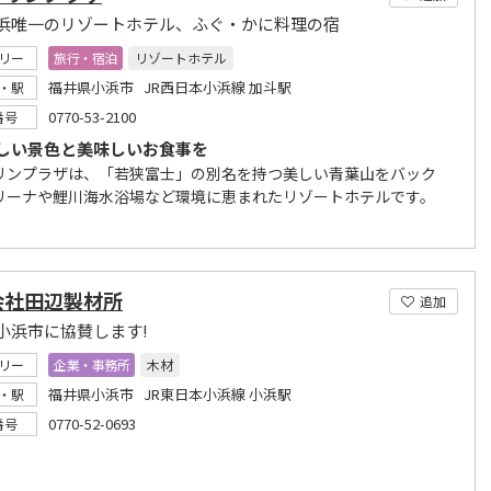
浜唯一のリゾートホテル、ふぐ・かに料理の宿
リー
旅行・宿泊
リゾートホテル
福井県小浜市 JR西日本小浜線 加斗駅
・駅
0770-53-2100
番号
しい景色と美味しいお食事を
リンプラザは、「若狭富士」の別名を持つ美しい青葉山をバック
リーナや鯉川海水浴場など環境に恵まれたリゾートホテルです。
会社田辺製材所
追加
小浜市に協賛します!
リー
企業・事務所
木材
福井県小浜市 JR東日本小浜線 小浜駅
・駅
0770-52-0693
番号