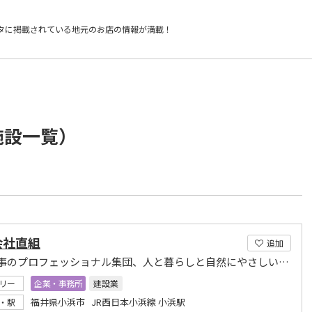
タに掲載されている
地元のお店の情報が満載！
施設一覧）
会社直組
追加
建設工事のプロフェッショナル集団、人と暮らしと自然にやさしい環境づくり
リー
企業・事務所
建設業
福井県小浜市 JR西日本小浜線 小浜駅
・駅