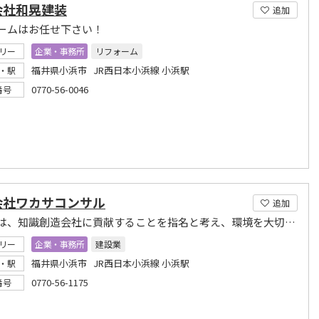
会社和晃建装
追加
ームはお任せ下さい！
リー
企業・事務所
リフォーム
福井県小浜市 JR西日本小浜線 小浜駅
・駅
0770-56-0046
番号
会社ワカサコンサル
追加
私どもは、知識創造会社に貢献することを指名と考え、環境を大切に人類発展技術向上に尽くします
リー
企業・事務所
建設業
福井県小浜市 JR西日本小浜線 小浜駅
・駅
0770-56-1175
番号