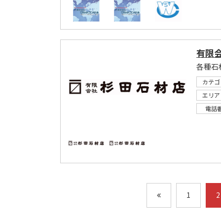
有限
各種石
カテゴ
エリア
電話
1
2