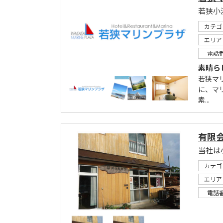
若狭小
カテゴ
エリア
電話
素晴ら
若狭マ
に、マ
素...
有限
当社は
カテゴ
エリア
電話