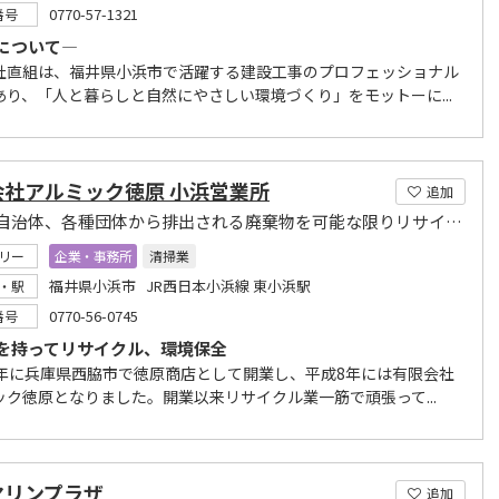
0770-57-1321
番号
について―
社直組は、福井県小浜市で活躍する建設工事のプロフェッショナル
あり、「人と暮らしと自然にやさしい環境づくり」をモットーに...
会社アルミック徳原 小浜営業所
追加
企業、自治体、各種団体から排出される廃棄物を可能な限りリサイクル処理
リー
企業・事務所
清掃業
福井県小浜市 JR西日本小浜線 東小浜駅
・駅
0770-56-0745
番号
を持ってリサイクル、環境保全
9年に兵庫県西脇市で徳原商店として開業し、平成8年には有限会社
ック徳原となりました。開業以来リサイクル業一筋で頑張って...
マリンプラザ
追加