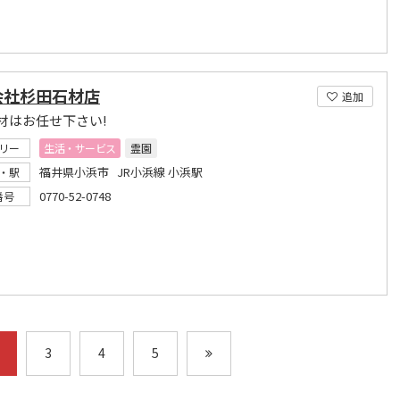
会社杉田石材店
追加
材はお任せ下さい!
リー
生活・サービス
霊園
福井県小浜市 JR小浜線 小浜駅
・駅
0770-52-0748
番号
3
4
5