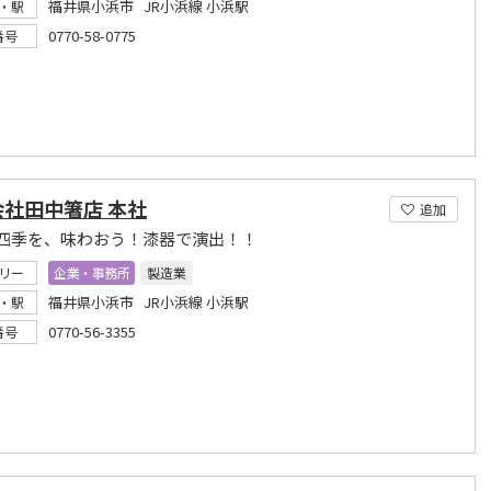
福井県小浜市 JR小浜線 小浜駅
・駅
0770-58-0775
番号
会社田中箸店 本社
追加
四季を、味わおう！漆器で演出！！
リー
企業・事務所
製造業
福井県小浜市 JR小浜線 小浜駅
・駅
0770-56-3355
番号