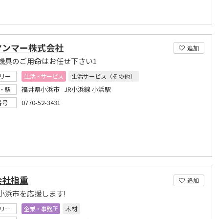
ヤンマー株式会社
追加
機具のご用命はお任せ下さい1
リー
生活・サービス
生活サービス（その他）
福井県小浜市 JR小浜線 小浜駅
・駅
0770-52-3431
番号
会社指重
追加
小浜市を応援します!
リー
企業・事務所
木材