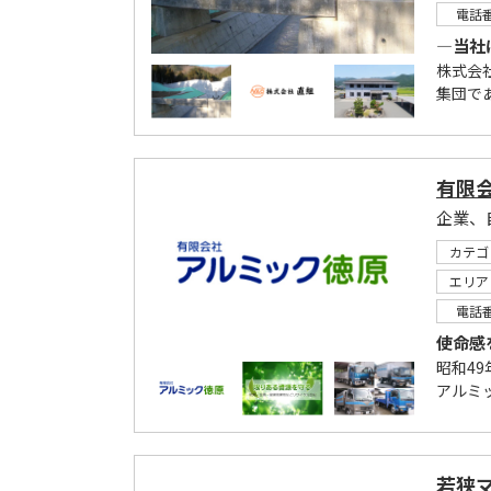
電話
―当社
株式会
集団で
有限
カテゴ
エリア
電話
使命感
昭和4
アルミ
若狭