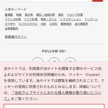
人気キーワード
居酒屋
和食
焼き鳥
懐石・会席料理
焼肉
イタリア料理
フランス料理
アジア料理
喫茶・カフェ
リラクゼーション
マッサージ
カラオケ
ビジネスホテル
内科
小児科
動物病院
会計事務所
法律事務所
掲載者ログイン
FOLLOW US!
当サイトでは、利用者が当サイトを閲覧する際のサービス向
上およびサイトの利用状況把握のため、クッキー（Cookie）
を使用しています。当サイトでは閲覧を継続されることで、ク
e-NAVITA（イーナビタ）とは？
お気に入り
ヘルプ
ッキーの使用に同意されたものとみなします。詳細について
利用規約
個人情報の取り扱いについて
運営会社
は、
「当社ウェブサイトにおける個人情報の取り扱いについ
サイトマップ
広告掲載に関するお問い合わせ
て」
をご覧ください。
サイトの内容に関するお問い合わせ