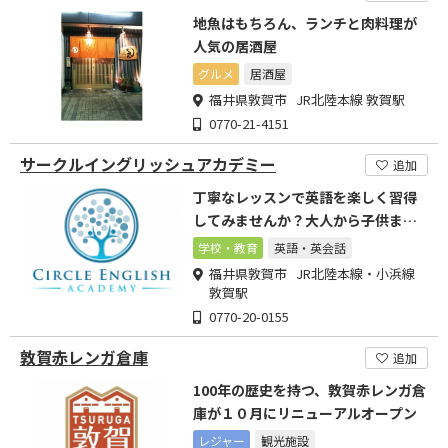
地魚はもちろん、ランチと肉料理が
人気の居酒屋
グルメ
居酒屋
福井県敦賀市 JR北陸本線 敦賀駅
0770-21-4151
サークルイングリッシュアカデミー
追加
丁寧なレッスンで英語を楽しく習得
してみませんか？大人から子供まで
安心して英会話を学べます
学校・教育
英語・英会話
福井県敦賀市 JR北陸本線・小浜線
敦賀駅
0770-20-0155
敦賀赤レンガ倉庫
追加
100年の歴史を持つ、敦賀赤レンガ倉
庫が１０月にリニューアルオープン
レジャー
観光施設