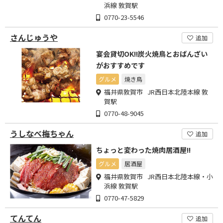
浜線 敦賀駅
0770-23-5546
さんじゅうや
追加
宴会貸切OK!!炭火焼鳥とおばんざい
がおすすめです
グルメ
焼き鳥
福井県敦賀市 JR西日本北陸本線 敦
賀駅
0770-48-9045
うしなべ梅ちゃん
追加
ちょっと変わった焼肉居酒屋!!
グルメ
居酒屋
福井県敦賀市 JR西日本北陸本線・小
浜線 敦賀駅
0770-47-5829
てんてん
追加