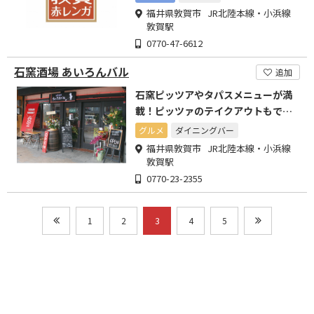
福井県敦賀市 JR北陸本線・小浜線
敦賀駅
0770-47-6612
石窯酒場 あいろんバル
追加
石窯ピッツアやタパスメニューが満
載！ピッツァのテイクアウトもでき
ますよ
グルメ
ダイニングバー
福井県敦賀市 JR北陸本線・小浜線
敦賀駅
0770-23-2355
1
2
3
4
5