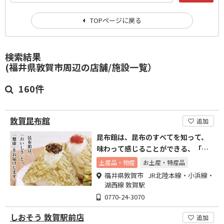
TOPページに戻る
検索結果
(福井県敦賀市周辺の店舗/施設一覧）
160件
敦賀昆布館
追加
昆布館は、昆布のすべてを知って、
味わって感じることができる、「昆
布の博物館」です。
土産品・物産
お土産・特産品
福井県敦賀市 JR北陸本線・小浜線・
湖西線 敦賀駅
0770-24-3070
しおそう 敦賀駅前店
追加