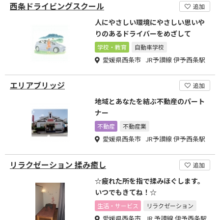
西条ドライビングスクール
追加
人にやさしい環境にやさしい思いや
りのあるドライバーをめざして
学校・教育
自動車学校
愛媛県西条市 JR予讃線 伊予西条駅
エリアブリッジ
追加
地域とあなたを結ぶ不動産のパート
ナー
不動産
不動産業
愛媛県西条市 JR予讃線 伊予西条駅
リラクゼーション 揉み癒し
追加
☆疲れた所を指で揉みほぐします。
いつでもきてね！☆
生活・サービス
リラクゼーション
愛媛県西条市 JR 予讃線 伊予西条駅