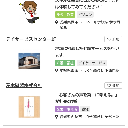
スキルを確実に自分のものに！まず
は体験してみてください！
学校・教育
パソコン
愛媛県西条市 JR四国 予讃線 伊予西
条駅
デイサービスセンター虹
追加
地域に密着した介護サービスを行い
ます。
介護・福祉
デイケアサービス
愛媛県西条市 JR予讃線 伊予西条駅
茨木縫製株式会社
追加
「お客さんの声を第一に考える。」
が社長の方針
企業・事務所
繊維
愛媛県西条市 JR予讃線 伊予氷見駅