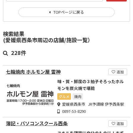
TOPページに戻る
検索結果
(愛媛県西条市周辺の店舗/施設一覧）
228件
七輪焼肉 ホルモン屋 雷神
追加
味・質・鮮度の３拍子そろったホル
モンを炭火焼で堪能
グルメ
焼肉
愛媛県西条市 JR予讃線 伊予西条駅
0897-53-8290
簿記・パソコンスクール西条
追加