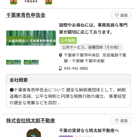
千葉東青色申告会
追加
疑問やお尋ねには、事務局員ら専門
家が親切に応じております。
公共機関
公共サービス、各種団体（その他）
千葉県千葉市中央区 京成電鉄千葉
線・千原線 千葉中央駅
043-441-8861
会社概要
●千葉東青色申告会について 健全な納税者団体として、納税
道義の高揚、公平な税制と円滑な税務行政の確立、 事業経営
の健全な発展などを目的 ...
株式会社桃太郎不動産
追加
千葉の賃貸なら桃太郎不動産へ