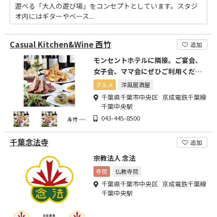
遊べる「大人の遊び場」をコンセプトとしています。スタジ
オ内にはギターやベース...
Casual Kitchen&Wine 西竹
追加
モンセントホテルに隣接。ご宴会、
女子会、ママ会にぜひご利用くださ
い。千葉中央駅西口30秒です
グルメ
洋風居酒屋
千葉県千葉市中央区 京成電鉄千葉線
千葉中央駅
043-445-8500
千葉念法寺
追加
宗教法人 念法
寺院
仏教寺院
千葉県千葉市中央区 京成電鉄千葉線
千葉中央駅