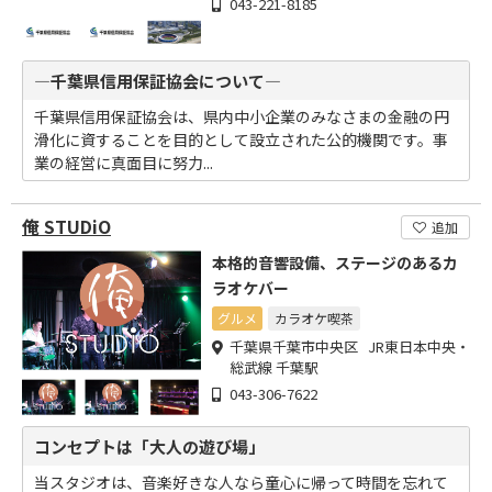
043-221-8185
―千葉県信用保証協会について―
千葉県信用保証協会は、県内中小企業のみなさまの金融の円
滑化に資することを目的として設立された公的機関です。事
業の経営に真面目に努力...
俺 STUDiO
追加
本格的音響設備、ステージのあるカ
ラオケバー
グルメ
カラオケ喫茶
千葉県千葉市中央区 JR東日本中央・
総武線 千葉駅
043-306-7622
コンセプトは「大人の遊び場」
当スタジオは、音楽好きな人なら童心に帰って時間を忘れて