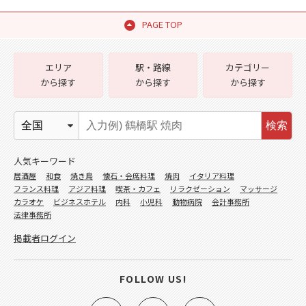
PAGE TOP
エリア
駅・路線
カテゴリー
から探す
から探す
から探す
検索
人気キーワード
居酒屋
和食
焼き鳥
懐石・会席料理
焼肉
イタリア料理
フランス料理
アジア料理
喫茶・カフェ
リラクゼーション
マッサージ
カラオケ
ビジネスホテル
内科
小児科
動物病院
会計事務所
法律事務所
掲載者ログイン
FOLLOW US!