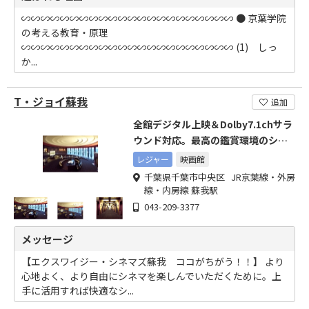
∽∽∽∽∽∽∽∽∽∽∽∽∽∽∽∽∽∽∽∽∽∽ ● 京葉学院
の考える教育・原理
∽∽∽∽∽∽∽∽∽∽∽∽∽∽∽∽∽∽∽∽∽∽ (1) しっ
か...
T・ジョイ蘇我
追加
全館デジタル上映＆Dolby7.1chサラ
ウンド対応。最高の鑑賞環境のシネ
マコンプレックス
レジャー
映画館
千葉県千葉市中央区 JR京葉線・外房
線・内房線 蘇我駅
043-209-3377
メッセージ
【エクスワイジー・シネマズ蘇我 ココがちがう！！】 より
心地よく、より自由にシネマを楽しんでいただくために。上
手に活用すれば快適なシ...