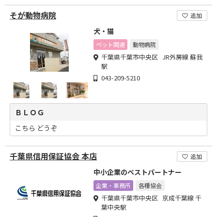
そが動物病院
追加
犬・猫
ペット関連
動物病院
千葉県千葉市中央区 JR外房線 蘇我
駅
043-209-5210
ＢＬＯＧ
こちら どうぞ
千葉県信用保証協会 本店
追加
中小企業のベストパートナー
企業・事務所
各種協会
千葉県千葉市中央区 京成千葉線 千
葉中央駅