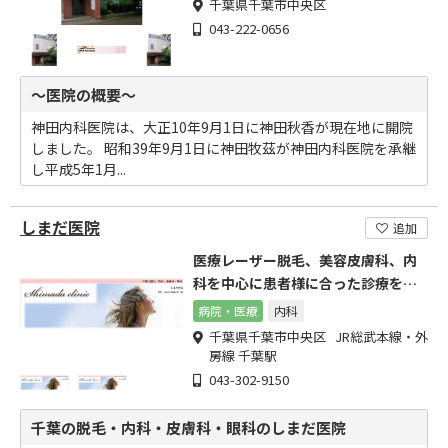
千葉県千葉市中央区
043-222-0656
～医院の概要～
神田内科医院は、大正10年9月1日に神田秋香が現在地に開院
しました。 昭和39年9月1日に神田牧茲が神田内科医院を承継
し平成5年1月...
しまだ医院
追加
医療レーザー脱毛、美容皮膚科、内
科を中心に患者様に合った診療を心
掛けております。
病院・医療
内科
千葉県千葉市中央区 JR総武本線・外
房線 千葉駅
043-302-9150
千葉の脱毛・内科・皮膚科・眼科のしまだ医院