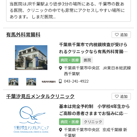
当医院はJR千葉駅より徒歩3分の場所にある、千葉市の数あ
る医院、クリニックの中でも非常にアクセスしやすい場所に
あります。 しまだ医院...
有馬外科胃腸科
追加
千葉県千葉市で内視鏡検査が受けら
れるクリニックなら有馬外科胃腸
科、西千葉駅徒歩3分。
病院・医療
医院
千葉県千葉市中央区 JR東日本総武線
西千葉駅
043-241-4922
千葉汐見丘メンタルクリニック
追加
基本は完全予約制 小学校4年生から
ご高齢の患者さままでお悩みに応じ
ます
病院・医療
クリニック
千葉県千葉市中央区 京成千葉線 新
千葉駅