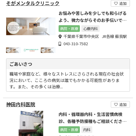
そがメンタルクリニック
追加
お悩みや苦しみを少しでも和らげる
よう、微力ながらそのお手伝いでき
ればと思います。
病院・医療
心療内科
千葉県千葉市中央区 JR各線 蘇我駅
043-310-7582
ごあいさつ
職場や家庭など、様々なストレスにさらされる現在の社会状
況において、こころの病気は誰でもかかる可能性がありま
す。また、その多くは治療...
神田内科医院
追加
内科・循環器内科・生活習慣病検
診、各種予防接種もご相談くださ
い。
病院・医療
内科