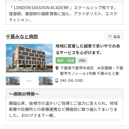
「 LONDON SASSOON ACADEMY 」スクールシップ校です。
理容師、美容師の国家資格に加え、ブライダリスト、エステ
ティシャン...
千葉みなと病院
追加
地域に密着した誠実で思いやりのあ
るサービスを心がけます。
病院・医療
内科
千葉県千葉市中央区 JR京葉線・千葉
都市モノレール1号線 千葉みなと駅
043-241-5381
～病院の特徴～
開設以来、皆様方の温かいご指導とご協力に支えられ、地域
医療や診療所との医療連携など積極的に取り組んでまいりま
した。おかげさまで一般...