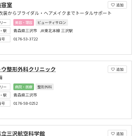
美容室
追加
衣装からブライダル・ヘアメイクまでトータルサポート
リー
美容・理容
ビューティサロン
青森県三沢市 JR東北本線 三沢駅
・駅
0176-53-3722
番号
トウ整形外科クリニック
追加
備
リー
病院・医療
整形外科
青森県三沢市
・駅
0176-58-0252
番号
県立三沢航空科学館
追加