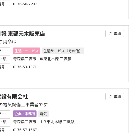
0176-50-7207
番号
日報 東部元木販売店
追加
ご用命は
リー
生活・サービス
生活サービス（その他）
青森県三沢市 JR東北本線 三沢駅
・駅
0176-53-1371
番号
電設有限会社
追加
の電気設備工事業者です
リー
企業・事務所
電気
青森県三沢市 ＪＲ東北本線 三沢駅
・駅
0176-57-1567
番号