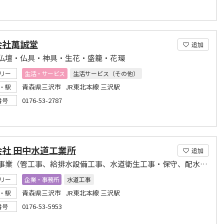
会社萬誠堂
追加
仏壇・仏具・神具・生花・盛籠・花環
リー
生活・サービス
生活サービス（その他）
青森県三沢市 JR東北本線 三沢駅
・駅
0176-53-2787
番号
会社 田中水道工業所
追加
設備工事業（管工事、給排水設備工事、水道衛生工事・保守、配水管つまり清掃）
リー
企業・事務所
水道工事
青森県三沢市 JR東北本線 三沢駅
・駅
0176-53-5953
番号