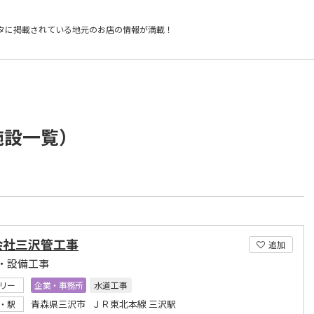
タに掲載されている
地元のお店の情報が満載！
施設一覧）
会社三沢管工事
追加
・設備工事
リー
企業・事務所
水道工事
青森県三沢市 ＪＲ東北本線 三沢駅
・駅