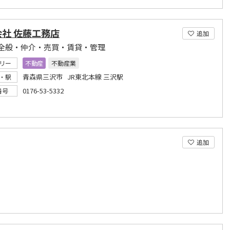
社 佐藤工務店
追加
全般・仲介・売買・賃貸・管理
リー
不動産
不動産業
青森県三沢市 JR東北本線 三沢駅
・駅
0176-53-5332
番号
追加