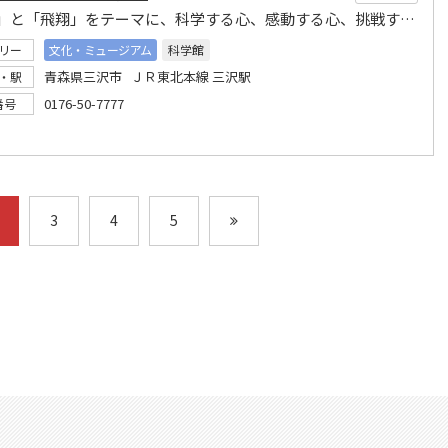
「大空」と「飛翔」をテーマに、科学する心、感動する心、挑戦する心を育む施設です。
リー
文化・ミュージアム
科学館
青森県三沢市 ＪＲ東北本線 三沢駅
・駅
0176-50-7777
番号
3
4
5