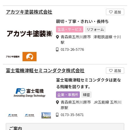
アカツキ塗装株式会社
追加
親切・丁寧・きれい・長持ち
生活・サービス
リフォーム
青森県五所川原市 津軽鉄道線 十川
駅
0173-26-5776
富士電機津軽セミコンダクタ株式会社
追加
富士電機津軽セミコンダクタは更な
る飛躍を図ります。
企業・事務所
精密
青森県五所川原市 JR五能線 五所川
原駅
0173-35-5671
ご案内