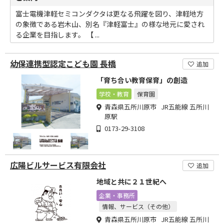
富士電機津軽セミコンダクタは更なる飛躍を図り、津軽地方
の象徴である岩木山、別名『津軽富士』の様な地元に愛され
る企業を目指します。 【 ...
幼保連携型認定こども園 長橋
追加
「育ち合い教育保育」の創造
学校・教育
保育園
青森県五所川原市 JR五能線 五所川
原駅
0173-29-3108
広陽ビルサービス有限会社
追加
地域と共に２１世紀へ
企業・事務所
情報、サービス（その他）
青森県五所川原市 JR五能線 五所川