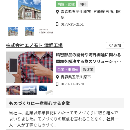
病院・医療
内科
青森県五所川原市 五能線 五所川原
駅
0173-39-2151
株式会社エノモト 津軽工場
追加
精密部品の開発や海外調達に関わる
問題を解決する為のソリューション
を提供
企業・事務所
製造業
青森県五所川原市
0173-33-0570
ものづくりに一意専心する企業
当社は、創業以来半世紀にわたってモノづくりに取り組んで
まいりました。モノづくりの原点を忘れることなく、社員一
人一人が丁寧なものづく...