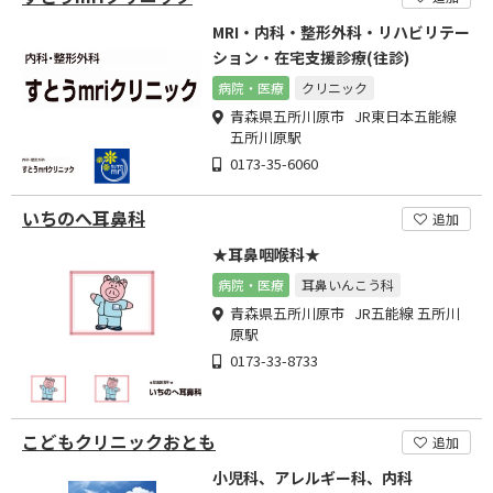
MRI・内科・整形外科・リハビリテー
ション・在宅支援診療(往診)
病院・医療
クリニック
青森県五所川原市 JR東日本五能線
五所川原駅
0173-35-6060
いちのへ耳鼻科
追加
★耳鼻咽喉科★
病院・医療
耳鼻いんこう科
青森県五所川原市 JR五能線 五所川
原駅
0173-33-8733
こどもクリニックおとも
追加
小児科、アレルギー科、内科