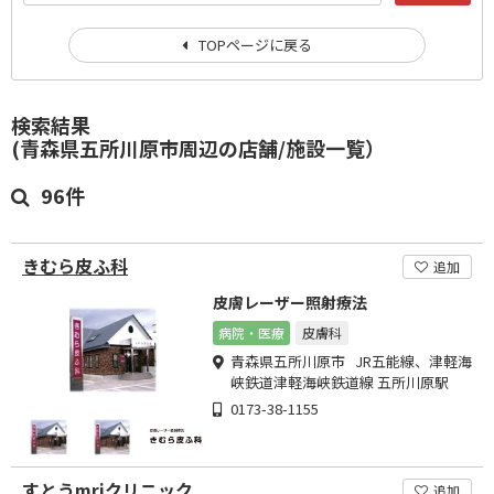
TOPページに戻る
検索結果
(青森県五所川原市周辺の店舗/施設一覧）
96件
きむら皮ふ科
追加
皮膚レーザー照射療法
病院・医療
皮膚科
青森県五所川原市 JR五能線、津軽海
峡鉄道津軽海峡鉄道線 五所川原駅
0173-38-1155
すとうmriクリニック
追加