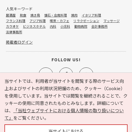
人気キーワード
居酒屋
和食
焼き鳥
懐石・会席料理
焼肉
イタリア料理
フランス料理
アジア料理
喫茶・カフェ
リラクゼーション
マッサージ
カラオケ
ビジネスホテル
内科
小児科
動物病院
会計事務所
法律事務所
掲載者ログイン
FOLLOW US!
当サイトでは、利用者が当サイトを閲覧する際のサービス向
上およびサイトの利用状況把握のため、クッキー（Cookie）
を使用しています。当サイトでは閲覧を継続されることで、ク
e-NAVITA（イーナビタ）とは？
お気に入り
ヘルプ
ッキーの使用に同意されたものとみなします。詳細について
利用規約
個人情報の取り扱いについて
運営会社
は、
「当社ウェブサイトにおける個人情報の取り扱いについ
サイトマップ
広告掲載に関するお問い合わせ
て」
をご覧ください。
サイトの内容に関するお問い合わせ
当サイトにおける