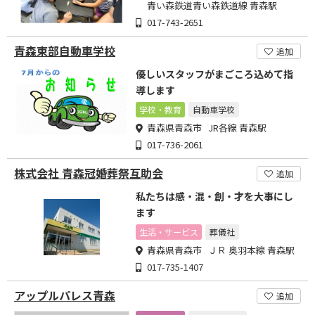
青い森鉄道青い森鉄道線 青森駅
017-743-2651
青森東部自動車学校
追加
優しいスタッフがまごころ込めて指
導します
学校・教育
自動車学校
青森県青森市 JR各線 青森駅
017-736-2061
株式会社 青森冠婚葬祭互助会
追加
私たちは感・混・創・才を大事にし
ます
生活・サービス
葬儀社
青森県青森市 ＪＲ 奥羽本線 青森駅
017-735-1407
アップルパレス青森
追加