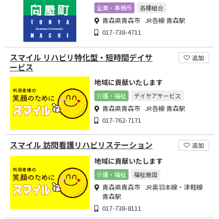
企業・事務所
各種組合
青森県青森市 JR各線 青森駅
017-738-4711
スマイル リハビリ特化型・短時間デイサ
追加
ービス
地域に貢献いたします
介護・福祉
デイケアサービス
青森県青森市 JR各線 青森駅
017-762-7171
スマイル 訪問看護リハビリステーション
追加
地域に貢献いたします
介護・福祉
福祉施設
青森県青森市 JR奥羽本線・津軽線
青森駅
017-738-8111