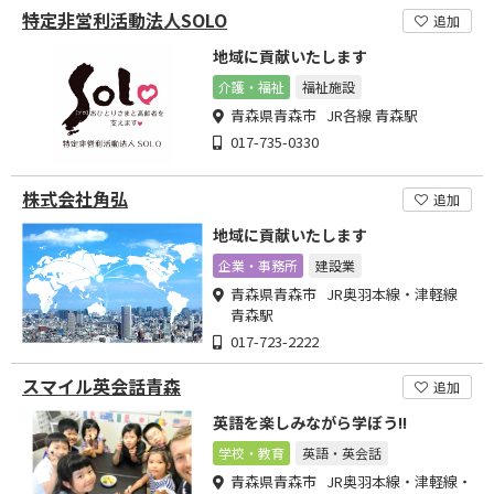
特定非営利活動法人SOLO
追加
地域に貢献いたします
介護・福祉
福祉施設
青森県青森市 JR各線 青森駅
017-735-0330
株式会社角弘
追加
地域に貢献いたします
企業・事務所
建設業
青森県青森市 JR奥羽本線・津軽線
青森駅
017-723-2222
スマイル英会話青森
追加
英語を楽しみながら学ぼう!!
学校・教育
英語・英会話
青森県青森市 JR奥羽本線・津軽線・