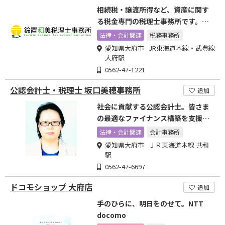
相続税・譲渡所得など、資産に関す
る税金専門の税理士事務所です。お
気軽にご相談ください
法律・会計関連
税務事務所
愛知県大府市 JR東海道本線・武豊線
大府駅
0562-47-1221
公認会計士・税理士 坂口美穂事務所
追加
社会に貢献する公認会計士。皆さま
の最適なファイナンス構築を支援す
る会計事務所です。
法律・会計関連
会計事務所
愛知県大府市 ＪＲ東海道本線 共和
駅
0562-47-6697
ドコモショップ 大府店
追加
手のひらに、明日をのせて。NTT
docomo