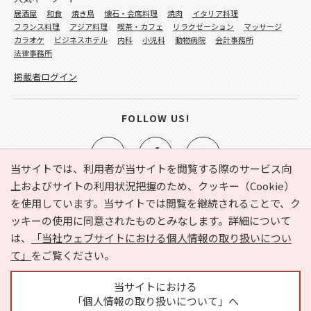
居酒屋
和食
焼き鳥
懐石・会席料理
焼肉
イタリア料理
フランス料理
アジア料理
喫茶・カフェ
リラクゼーション
マッサージ
カラオケ
ビジネスホテル
内科
小児科
動物病院
会計事務所
法律事務所
掲載者ログイン
FOLLOW US!
当サイトでは、利用者が当サイトを閲覧する際のサービス向
上およびサイトの利用状況把握のため、クッキー（Cookie）
を使用しています。当サイトでは閲覧を継続されることで、ク
e-NAVITA（イーナビタ）とは？
お気に入り
ヘルプ
ッキーの使用に同意されたものとみなします。詳細について
利用規約
個人情報の取り扱いについて
運営会社
は、
「当社ウェブサイトにおける個人情報の取り扱いについ
サイトマップ
広告掲載に関するお問い合わせ
て」
をご覧ください。
サイトの内容に関するお問い合わせ
当サイトにおける
「個人情報の取り扱いについて」へ