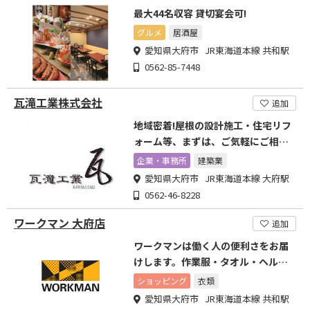
最大44名収容 貸切宴会可!
グルメ
居酒屋
愛知県大府市 JR東海道本線 共和駅
0562-85-7448
瓦滝工業株式会社
追加
地域密着!屋根の設計施工・住宅リフ
ォーム等、まずは、ご気軽にご相談
ください!
企業・事務所
建築業
愛知県大府市 JR東海道本線 大府駅
0562-46-8228
ワークマン 大府店
追加
ワークマンは働く人の便利さをお届
けします。作業服・タオル・ヘルメ
ット等名入れ注文承ります!
ショッピング
衣類
愛知県大府市 JR東海道本線 共和駅