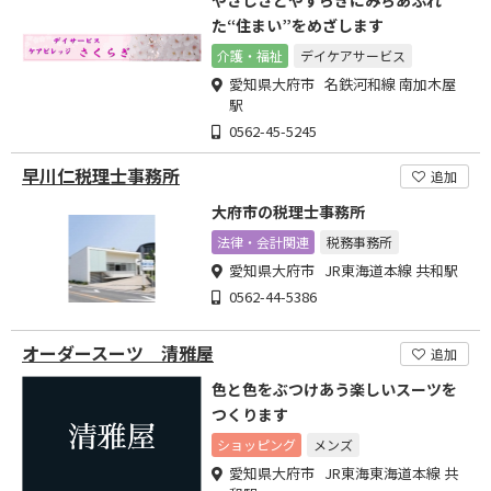
やさしさとやすらぎにみちあふれ
た“住まい”をめざします
介護・福祉
デイケアサービス
愛知県大府市 名鉄河和線 南加木屋
駅
0562-45-5245
早川仁税理士事務所
追加
大府市の税理士事務所
法律・会計関連
税務事務所
愛知県大府市 JR東海道本線 共和駅
0562-44-5386
オーダースーツ 清雅屋
追加
色と色をぶつけあう楽しいスーツを
つくります
ショッピング
メンズ
愛知県大府市 JR東海東海道本線 共