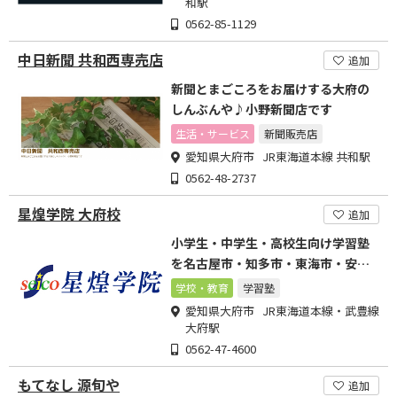
和駅
0562-85-1129
中日新聞 共和西専売店
追加
新聞とまごころをお届けする大府の
しんぶんや♪小野新聞店です
生活・サービス
新聞販売店
愛知県大府市 JR東海道本線 共和駅
0562-48-2737
星煌学院 大府校
追加
小学生・中学生・高校生向け学習塾
を名古屋市・知多市・東海市・安城
市・大府市で展開する星煌学院
学校・教育
学習塾
愛知県大府市 JR東海道本線・武豊線
大府駅
0562-47-4600
もてなし 源旬や
追加