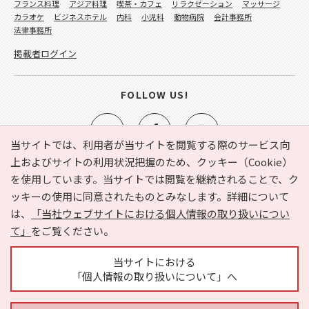
フランス料理
アジア料理
喫茶・カフェ
リラクゼーション
マッサージ
カラオケ
ビジネスホテル
内科
小児科
動物病院
会計事務所
法律事務所
掲載者ログイン
FOLLOW US!
当サイトでは、利用者が当サイトを閲覧する際のサービス向
上およびサイトの利用状況把握のため、クッキー（Cookie）
を使用しています。当サイトでは閲覧を継続されることで、ク
e-NAVITA（イーナビタ）とは？
お気に入り
ヘルプ
ッキーの使用に同意されたものとみなします。詳細について
利用規約
個人情報の取り扱いについて
運営会社
は、
「当社ウェブサイトにおける個人情報の取り扱いについ
サイトマップ
広告掲載に関するお問い合わせ
て」
をご覧ください。
サイトの内容に関するお問い合わせ
当サイトにおける
「個人情報の取り扱いについて」へ