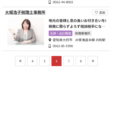
0562-44-8002
大城浩子税理士事務所
追加
地元の皆様と息の長いお付き合いを!
税務に限らずよろず相談相手になれ
れば幸いです。
法律・会計関連
税務事務所
愛知県大府市 JR東海道本線 共和駅
0562-85-5990
4
5
6
7
8