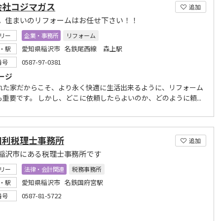
会社コジマガス
追加
。住まいのリフォームはお任せ下さい！！
リー
企業・事務所
リフォーム
愛知県稲沢市 名鉄尾西線 森上駅
・駅
0587-97-0381
番号
ージ
れた家だからこそ、より永く快適に生活出来るように、リフォーム
も重要です。 しかし、どこに依頼したらよいのか、どのように頼...
和利税理士事務所
追加
稲沢市にある税理士事務所です
リー
法律・会計関連
税務事務所
愛知県稲沢市 名鉄国府宮駅
・駅
0587-81-5722
番号