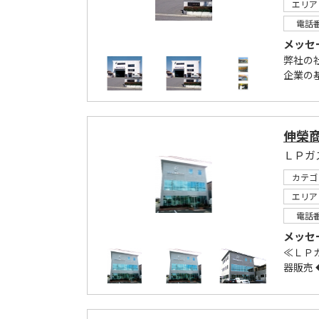
エリア
電話
メッセ
弊社の
企業の
伸榮
ＬＰガ
カテゴ
エリア
電話
メッセ
≪ＬＰ
器販売