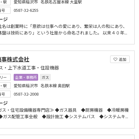
愛知県稲沢市 名鉄名古屋本線 大里駅
・駅
0587-32-6255
番号
ージ
社名は創業時に「意欲は仕事への愛にあり、繁栄は人の和にあり、
基盤は技術にあり」という社是から命名されました。 以来４０年...
商事株式会社
追加
ス・上下水道工事・住設機器
リー
企業・事務所
ガス
愛知県稲沢市 名鉄本線 奥田駅
・駅
0587-32-2008
番号
ージ
ガス・住宅設備機器専門店≫ ◆ガス器具 ◆厨房機器 ◆冷暖房機
 ◆ガス配管工事全般 ◆設計施工 ◆システムバス ◆システムキ...