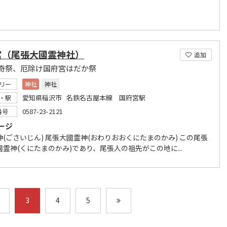
宮（尾張大國霊神社）
追加
奇祭、厄除け国府宮はだか祭
リー
神社
神社
愛知県稲沢市 名鉄名古屋本線 国府宮駅
・駅
0587-23-2121
番号
ージ
(ごさいじん) 尾張大國霊神(おわりおおくにたまのかみ) この尾張
霊神(くにたまのかみ)であり、尾張人の祖先がこの地に...
3
4
5