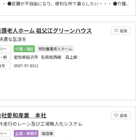
・ ●足腰が不自由になり、便利な所で暮らしたい・・・ ●介護...
養護老人ホーム 祖父江グリーンハウス
追加
快適な生活を
リー
介護・福祉
特別養護老人ホーム
愛知県稲沢市 名鉄尾西線 森上駅
・駅
0587-97-8311
番号
会社愛和産業 本社
追加
井走行のレーン及び工場無人化システム
リー
企業・事務所
製造業