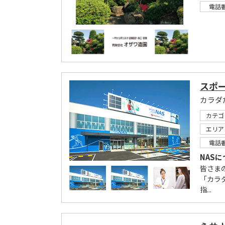
電話
スポー
カラダ
カテゴ
エリア
電話
NAS
皆さま
「カラ
指...