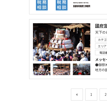
國府
天下の
カテゴ
エリア
電話
メッセ
●御祭神
地方の國
1
2