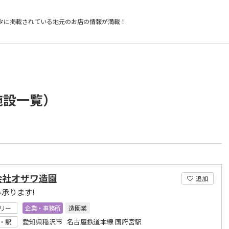
タに掲載されている
地元のお店の情報が満載！
施設一覧）
会社オザワ造園
追加
ら承ります!
リー
企業・事務所
造園業
愛知県稲沢市 名古屋鉄道本線 国府宮駅
・駅