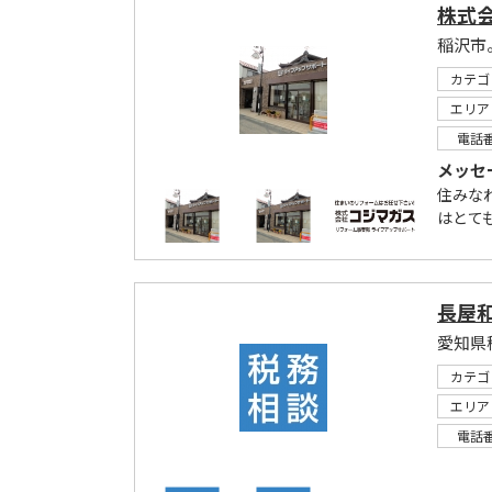
株式
稲沢市
カテゴ
エリア
電話
メッセ
住みな
はとて
長屋
愛知県
カテゴ
エリア
電話