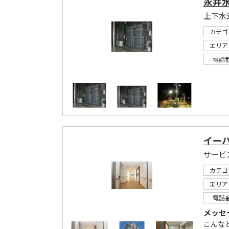
永井
上下水
カテゴ
エリア
電話
イー
サービ
カテゴ
エリア
電話
メッセ
こんな