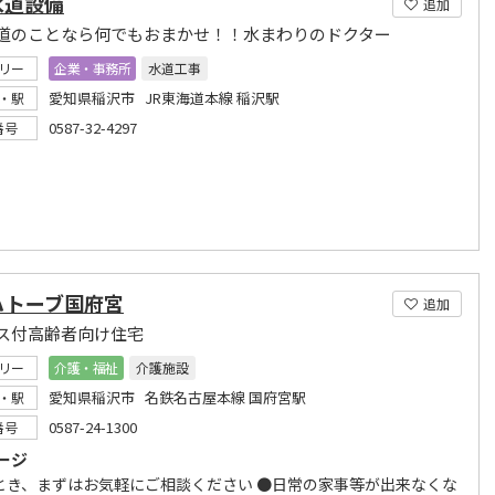
水道設備
追加
道のことなら何でもおまかせ！！水まわりのドクター
リー
企業・事務所
水道工事
愛知県稲沢市 JR東海道本線 稲沢駅
・駅
0587-32-4297
番号
ハトーブ国府宮
追加
ス付高齢者向け住宅
リー
介護・福祉
介護施設
愛知県稲沢市 名鉄名古屋本線 国府宮駅
・駅
0587-24-1300
番号
ージ
とき、まずはお気軽にご相談ください ●日常の家事等が出来なくな