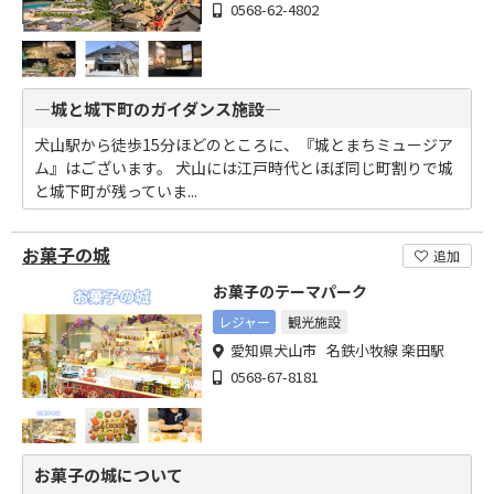
0568-62-4802
―城と城下町のガイダンス施設―
犬山駅から徒歩15分ほどのところに、『城とまちミュージア
ム』はございます。 犬山には江戸時代とほぼ同じ町割りで城
と城下町が残っていま...
お菓子の城
追加
お菓子のテーマパーク
レジャー
観光施設
愛知県犬山市 名鉄小牧線 楽田駅
0568-67-8181
お菓子の城について