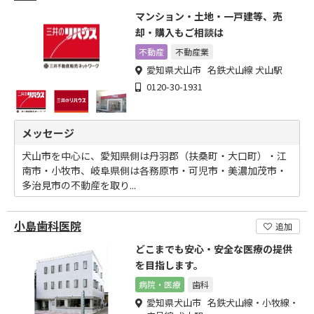
マンション・土地・一戸建等、売
却・購入もご相談は
不動産
不動産業
愛知県犬山市 名鉄犬山線 犬山駅
0120-30-1931
メッセージ
犬山市を中心に、愛知県側は丹羽郡（扶桑町・大口町）・江
南市・小牧市、岐阜県側は各務原市・可児市・美濃加茂市・
多治見市の不動産を取り...
小島歯科医院
追加
どこまでも安心・安全な医療の提供
を目指します。
病院・医療
歯科
愛知県犬山市 名鉄犬山線・小牧線・