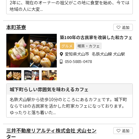
2年に、現在のオーナーの祖父がこの地に食堂を始め、今では
地域の人に大変...
本町茶寮
追加
築100年の古民家を改装した和カフェ
グルメ
喫茶・カフェ
愛知県犬山市 名鉄犬山線 犬山駅
050-5885-0478
城下町らしい雰囲気を味わえるカフェ
名鉄犬山駅から徒歩10分のところにあるカフェです。城下町
ならではの古民家を活かした町家カフェになっております。
ゆったりと落ち着いた...
三井不動産リアルティ株式会社 犬山セン
追加
ター