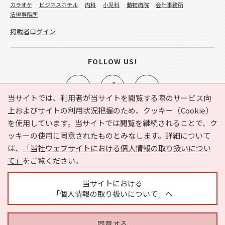
カラオケ
ビジネスホテル
内科
小児科
動物病院
会計事務所
法律事務所
掲載者ログイン
FOLLOW US!
当サイトでは、利用者が当サイトを閲覧する際のサービス向
上およびサイトの利用状況把握のため、クッキー（Cookie）
を使用しています。当サイトでは閲覧を継続されることで、ク
e-NAVITA（イーナビタ）とは？
お気に入り
ヘルプ
ッキーの使用に同意されたものとみなします。詳細について
利用規約
個人情報の取り扱いについて
運営会社
は、
「当社ウェブサイトにおける個人情報の取り扱いについ
サイトマップ
広告掲載に関するお問い合わせ
て」
をご覧ください。
サイトの内容に関するお問い合わせ
当サイトにおける
「個人情報の取り扱いについて」へ
同意する