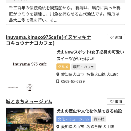
千三百年の伝統漁法を観覧船から。 鵜飼は、鵜舟に乗った鵜
匠がウミウを訓練し、川魚を捕らせる古代漁法です。鵜舟は
最大三隻で漁を行い、そ...
Inuyama.kinaco975cafe(イヌヤマキナ
追加
コキュウナナゴカフェ)
犬山Newスポット!女子必見の可愛い
スイーツがいっぱい!
グルメ
喫茶・カフェ
愛知県犬山市 名鉄犬山線 犬山駅
0568-65-6839
城とまちミュージアム
追加
犬山の歴史や文化を体験できる施設
文化・ミュージアム
資料館
愛知県犬山市 名鉄各線 犬山駅