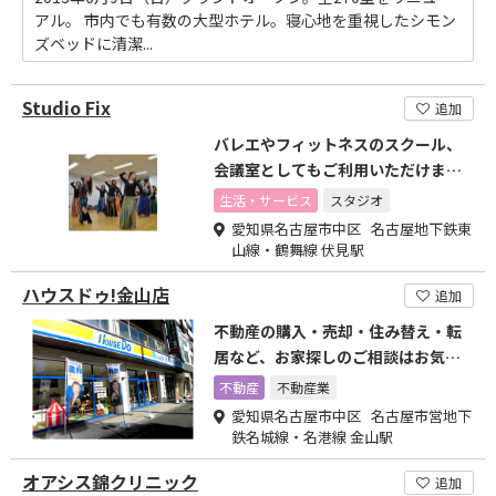
アル。 市内でも有数の大型ホテル。寝心地を重視したシモン
ズベッドに清潔...
Studio Fix
追加
バレエやフィットネスのスクール、
会議室としてもご利用いただけま
す。
生活・サービス
スタジオ
愛知県名古屋市中区 名古屋地下鉄東
山線・鶴舞線 伏見駅
ハウスドゥ!金山店
追加
不動産の購入・売却・住み替え・転
居など、お家探しのご相談はお気軽
に！
不動産
不動産業
愛知県名古屋市中区 名古屋市営地下
鉄名城線・名港線 金山駅
オアシス錦クリニック
追加