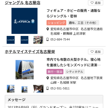
ジャングル 名古屋店
追加
フィギュア・ホビーの販売・通販な
らジャングル・密林
ショッピング
趣味、工芸（その他）
愛知県名古屋市中区 名古屋市交通局
名城線・鶴舞線 上前津駅
052-684-7544
ホテルマイステイズ名古屋栄
追加
市内でも有数の大型ホテル。寝心地
を重視したシモンズベッドに清潔感
あふれるデュベスタイル。
旅行・宿泊
シティホテル
愛知県名古屋市中区 名古屋地下鉄東
山線・名城線 栄駅
052-931-5811
メッセージ
2013年6月9日（日）グランドオープン。全270室をリニュー