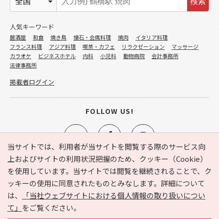
検索
人気キーワード
居酒屋
和食
焼き鳥
懐石・会席料理
焼肉
イタリア料理
フランス料理
アジア料理
喫茶・カフェ
リラクゼーション
マッサージ
カラオケ
ビジネスホテル
内科
小児科
動物病院
会計事務所
法律事務所
掲載者ログイン
FOLLOW US!
当サイトでは、利用者が当サイトを閲覧する際のサービス向
上およびサイトの利用状況把握のため、クッキー（Cookie）
を使用しています。当サイトでは閲覧を継続されることで、ク
e-NAVITA（イーナビタ）とは？
お気に入り
ヘルプ
ッキーの使用に同意されたものとみなします。詳細について
利用規約
個人情報の取り扱いについて
運営会社
は、
「当社ウェブサイトにおける個人情報の取り扱いについ
サイトマップ
広告掲載に関するお問い合わせ
て」
をご覧ください。
サイトの内容に関するお問い合わせ