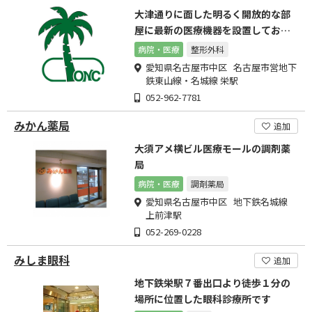
大津通りに面した明るく開放的な部
屋に最新の医療機器を設置しており
ます。
病院・医療
整形外科
愛知県名古屋市中区 名古屋市営地下
鉄東山線・名城線 栄駅
052-962-7781
みかん薬局
追加
大須アメ横ビル医療モールの調剤薬
局
病院・医療
調剤薬局
愛知県名古屋市中区 地下鉄名城線
上前津駅
052-269-0228
みしま眼科
追加
地下鉄栄駅７番出口より徒歩１分の
場所に位置した眼科診療所です