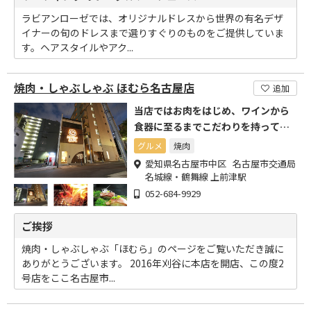
ラビアンローゼでは、オリジナルドレスから世界の有名デザ
イナーの旬のドレスまで選りすぐりのものをご提供していま
す。ヘアスタイルやアク...
焼肉・しゃぶしゃぶ ほむら名古屋店
追加
当店ではお肉をはじめ、ワインから
食器に至るまでこだわりを持って厳
選しております。
グルメ
焼肉
愛知県名古屋市中区 名古屋市交通局
名城線・鶴舞線 上前津駅
052-684-9929
ご挨拶
焼肉・しゃぶしゃぶ「ほむら」のページをご覧いただき誠に
ありがとうございます。 2016年刈谷に本店を開店、この度2
号店をここ名古屋市...