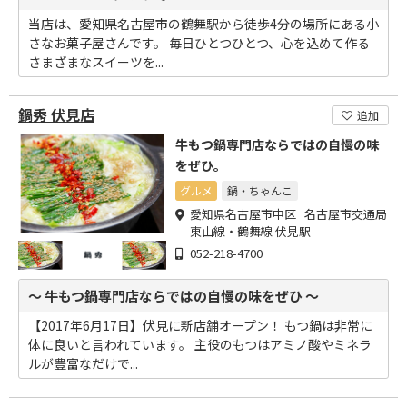
当店は、愛知県名古屋市の鶴舞駅から徒歩4分の場所にある小
さなお菓子屋さんです。 毎日ひとつひとつ、心を込めて作る
さまざまなスイーツを...
鍋秀 伏見店
追加
牛もつ鍋専門店ならではの自慢の味
をぜひ。
グルメ
鍋・ちゃんこ
愛知県名古屋市中区 名古屋市交通局
東山線・鶴舞線 伏見駅
052-218-4700
～ 牛もつ鍋専門店ならではの自慢の味をぜひ ～
【2017年6月17日】伏見に新店舗オープン！ もつ鍋は非常に
体に良いと言われています。 主役のもつはアミノ酸やミネラ
ルが豊富なだけで...