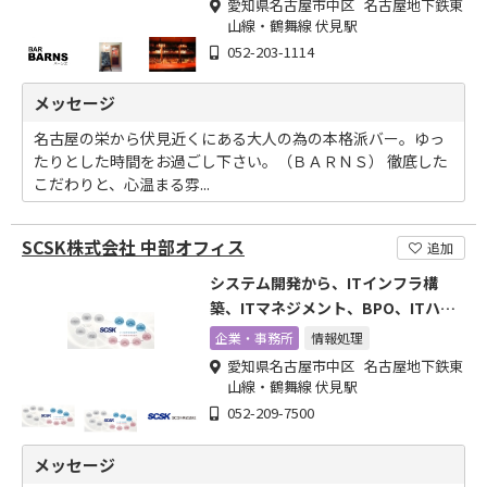
愛知県名古屋市中区 名古屋地下鉄東
山線・鶴舞線 伏見駅
052-203-1114
メッセージ
名古屋の栄から伏見近くにある大人の為の本格派バー。ゆっ
たりとした時間をお過ごし下さい。（ＢＡＲＮＳ） 徹底した
こだわりと、心温まる雰...
SCSK株式会社 中部オフィス
追加
システム開発から、ITインフラ構
築、ITマネジメント、BPO、ITハー
ド・ソフト販売
企業・事務所
情報処理
愛知県名古屋市中区 名古屋地下鉄東
山線・鶴舞線 伏見駅
052-209-7500
メッセージ