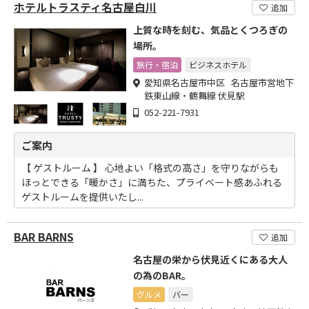
ホテルトラスティ名古屋白川
追加
上質な時を刻む、気品とくつろぎの
場所。
旅行・宿泊
ビジネスホテル
愛知県名古屋市中区 名古屋市営地下
鉄東山線・鶴舞線 伏見駅
052-221-7931
ご案内
【 ゲストルーム 】 心地よい「格式の高さ」を守りながらも
ほっとできる「暖かさ」に満ちた、プライベート感あふれる
ゲストルームを提供いたし...
BAR BARNS
追加
名古屋の栄から伏見近くにある大人
の為のBAR。
グルメ
バー