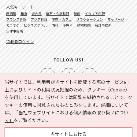
人気キーワード
居酒屋
和食
焼き鳥
懐石・会席料理
焼肉
イタリア料理
フランス料理
アジア料理
喫茶・カフェ
リラクゼーション
マッサージ
カラオケ
ビジネスホテル
内科
小児科
動物病院
会計事務所
法律事務所
掲載者ログイン
FOLLOW US!
当サイトでは、利用者が当サイトを閲覧する際のサービス向
上およびサイトの利用状況把握のため、クッキー（Cookie）
を使用しています。当サイトでは閲覧を継続されることで、ク
e-NAVITA（イーナビタ）とは？
お気に入り
ヘルプ
ッキーの使用に同意されたものとみなします。詳細について
利用規約
個人情報の取り扱いについて
運営会社
は、
「当社ウェブサイトにおける個人情報の取り扱いについ
サイトマップ
広告掲載に関するお問い合わせ
て」
をご覧ください。
サイトの内容に関するお問い合わせ
当サイトにおける